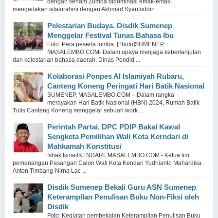
dengan senam Zumba didominasi emak-emak
mengadakan silaturahmi dengan Akhmad Syarifuddin ...
Pelestarian Budaya, Disdik Sumenep
Menggelar Festival Tunas Bahasa Ibu
Foto: Para peserta lomba. [Thofu]SUMENEP,
MASALEMBO.COM- Dalam upaya menjaga keberlanjutan
dan kelestarian bahasa daerah, Dinas Pendid ...
Kolaborasi Ponpes Al Islamiyah Rubaru,
Canteng Koneng Peringati Hari Batik Nasional
SUMENEP, MASALEMBO.COM – Dalam rangka
merayakan Hari Batik Nasional (HBN) 2024, Rumah Batik
Tulis Canteng Koneng menggelar sebuah work ...
Perintah Partai, DPC PDIP Bakal Kawal
Sengketa Pemilihan Wali Kota Kerndari di
Mahkamah Konstitusi
Ishak IsmailKENDARI, MASALEMBO.COM - Ketua tim
pemenangan Pasangan Calon Wali Kota Kendari Yudhianto Mahardika
Anton Timbang-Nirna Lac ...
Disdik Sumenep Bekali Guru ASN Sumenep
Keterampilan Penulisan Buku Non-Fiksi oleh
Disdik
Foto: Kegiatan pembekalan Keterampilan Penulisan Buku