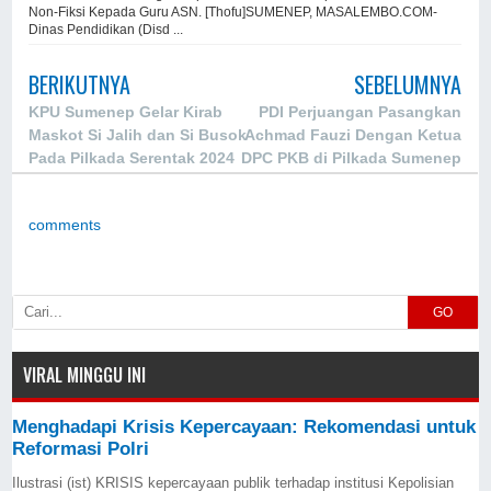
Non-Fiksi Kepada Guru ASN. [Thofu]SUMENEP, MASALEMBO.COM-
Dinas Pendidikan (Disd ...
BERIKUTNYA
SEBELUMNYA
KPU Sumenep Gelar Kirab
PDI Perjuangan Pasangkan
Maskot Si Jalih dan Si Busok
Achmad Fauzi Dengan Ketua
Pada Pilkada Serentak 2024
DPC PKB di Pilkada Sumenep
comments
GO
VIRAL MINGGU INI
Menghadapi Krisis Kepercayaan: Rekomendasi untuk
Reformasi Polri
Ilustrasi (ist) KRISIS kepercayaan publik terhadap institusi Kepolisian