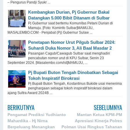
– Pengurus Pandji Syukr ...
Kembangkan Durian, Pj Gubernur Bakal
Datangkan 5.000 Bibit Ditanam di Sulbar
Pj Gubernur saat bertemu Komunitas Petani Durian di
Mamuju. [Foto: Kominfo Sulbar]MAMUJU,
MASALEMBO.COM - Penjabat (Pj) Gubernur Sulaw ...
Penetapan Nomor Urut Pilgub Sulbar 2024:
Suhardi Duka Nomor 3, Ali Baal Masdar 2
Pasangan Cagub/Cawagub Sulbar saat menghadiri
pencabutan nomor urut di KPU Sulbar, Senin 23
September 2024. [Masalembo.com/ist]MAMUJU, ...
Pj Bupati Buton Tengah Dinobatkan Sebagai
Tokoh Inspiratif Birokrasi
Pj Bupati Buton Tengah, Kostantinus Bukide usai menerima
penghargaan sebagai tokoh inspiratif birokrasi dalam
ajang Sultra Award 2024B ...
BERIKUTNYA
SEBELUMNYA
Pengamat Prediksi Yudhianto
Mantan Ketua KPM-PM
Mahardika - Hj Nirna
Apresiasi Kinerja Polres
Berpeluang Menangkan
Polman Usai Ringkus Tahanan