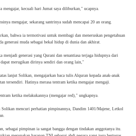
ya mengajar, kecuali hari Jumat saya diliburkan," ucapnya.
ensinya mengajar, sekarang santrinya sudah mencapai 20 an orang.
rkan, bahwa ia termotivasi untuk membagi dan meneruskan pengetahuan
a generasi muda sebagai bekal hidup di dunia dan akhirat.
 menjadi generasi yang Qurani dan senantiasa terjaga hidupnya dari
dapat merugikan dirinya sendiri dan orang lain,"
iatas lanjut Solikan, mengajarkan baca tulis Alquran kepada anak-anak
an tersendiri. Hatinya merasa tentram ketika mengajar mengaji.
entram ketika melakukannya (mengajar red)," ungkapnya.
 Solikan mencuri perhatian pimpinannya, Dandim 1401/Majene, Letkol
an.
, sebagai pimpinan ia sangat bangga dengan tindakan anggotanya itu.
ikian merupakan harapan TNI sebagai abdi negara yang juga bertugas