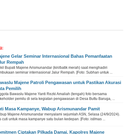
a:
jene Gelar Seminar Internasional Bahas Pemanfaatan
lur Rempah
il Bupati Majene Arismunandar (kiri/batik merah) saat menghadiri
mbukaan seminar internasional Jalur Rempah. [Foto: Subhan untuk ...
waslu Majene Patroli Pengawasan untuk Pastikan Akurasi
ta Pemilih
ggota Bawaslu Majene Yanti Rezki Amaliah (tengah) foto bersama
keholder pemilu di sela kegiatan pengawasan di Desa Buttu Baruga, ...
ti Masa Kampanye, Wabup Arismunandar Pamit
bup Majene Arismunandar menyalami sejumlah ASN, Selasa (24/9/2024).
s cuti untuk masa kampanye satu bulan kedepan. [Foto: ist/mas ...
mitmen Ciptakan Pilkada Damai, Kapolres Majene