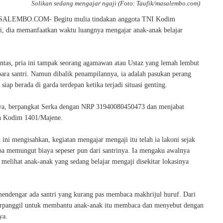
Solikan sedang mengajar ngaji (Foto: Taufik/masalembo.com)
LEMBO.COM- Begitu mulia tindakan anggota TNI Kodim
i, dia memanfaatkan waktu luangnya mengajar anak-anak belajar
pintas, pria ini tampak seorang agamawan atau Ustaz yang lemah lembut
para santri. Namun dibalik penampilannya, ia adalah pasukan perang
 siap berada di garda terdepan ketika terjadi situasi genting.
ya, berpangkat Serka dengan NRP 31940080450473 dan menjabat
in Kodim 1401/Majene.
 ini mengisahkan, kegiatan mengajar mengaji itu telah ia lakoni sejak
pa memungut biaya sepeser pun dari santrinya. Ia mengaku awalnya
at melihat anak-anak yang sedang belajar mengaji disekitar lokasinya
 mendengar ada santri yang kurang pas membaca makhrijul huruf. Dari
 terpanggil untuk membantu anak-anak itu membaca dan menyebut dengan
ya.