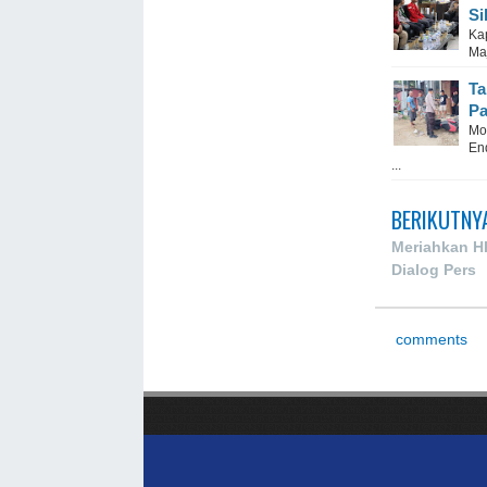
Si
Ka
Maj
Ta
Pa
Mo
En
...
BERIKUTNY
Meriahkan H
Dialog Pers
comments