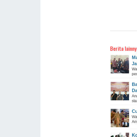
Berita lainny
Ma
Ja
Wak
pe
Ba
Da
An
sta
Cu
Wa
Ari
Ko