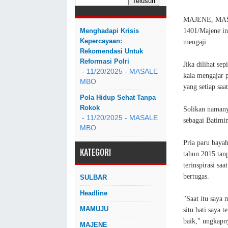
MAJENE, MASA
1401/Majene in
Menghadapi Krisis
Kepercayaan:
mengaji.
Rekomendasi Untuk
Reformasi Polri
Jika dilihat se
- 11/20/2025
- MASALE
kala mengajar 
MBO
yang setiap saat
Pola Hidup Sehat Tanpa
Rokok
Solikan naman
- 11/20/2025
- MASALE
sebagai Batim
MBO
Pria paru bayah
KATEGORI
tahun 2015 tan
terinspirasi sa
bertugas.
SULBAR
Headline
"Saat itu saya
MAMUJU
situ hati saya
baik," ungkapn
MAJENE