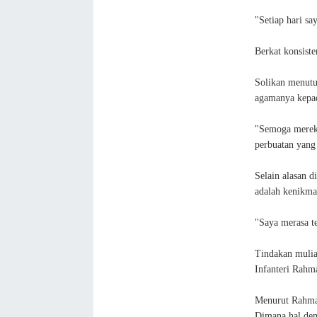
"Setiap hari sa
Berkat konsist
Solikan menutu
agamanya kepad
"Semoga mereka
perbuatan yang 
Selain alasan d
adalah kenikmat
"Saya merasa t
Tindakan mulia
Infanteri Rahm
Menurut Rahman
Dimana hal dem