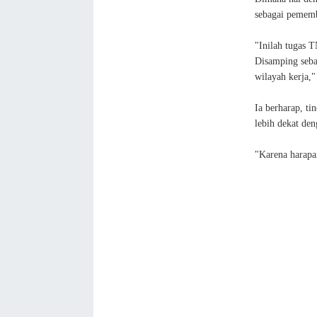
sebagai pememb
"Inilah tugas 
Disamping sebag
wilayah kerja,"
Ia berharap, ti
lebih dekat de
"Karena harapa