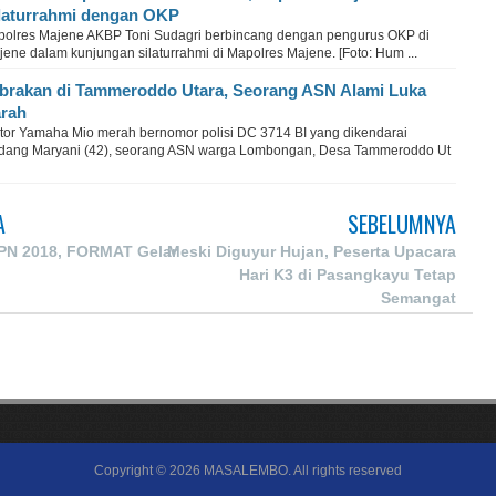
laturrahmi dengan OKP
polres Majene AKBP Toni Sudagri berbincang dengan pengurus OKP di
ene dalam kunjungan silaturrahmi di Mapolres Majene. [Foto: Hum ...
brakan di Tammeroddo Utara, Seorang ASN Alami Luka
rah
tor Yamaha Mio merah bernomor polisi DC 3714 BI yang dikendarai
dang Maryani (42), seorang ASN warga Lombongan, Desa Tammeroddo Ut
A
SEBELUMNYA
PN 2018, FORMAT Gelar
Meski Diguyur Hujan, Peserta Upacara
Hari K3 di Pasangkayu Tetap
Semangat
Copyright ©
2026
MASALEMBO
. All rights reserved