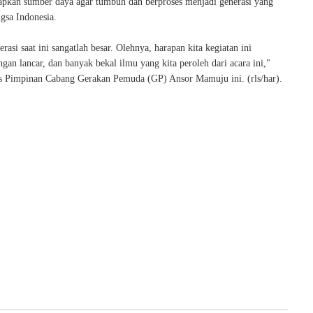
apkan sumber daya agar tumbuh dan berproses menjadi generasi yang
gsa Indonesia.
rasi saat ini sangatlah besar. Olehnya, harapan kita kegiatan ini
gan lancar, dan banyak bekal ilmu yang kita peroleh dari acara ini,"
is Pimpinan Cabang Gerakan Pemuda (GP) Ansor Mamuju ini. (rls/har).