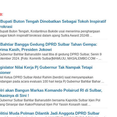
a:
 Bupati Buton Tengah Dinobatkan Sebagai Tokoh Inspiratif
rokrasi
 Bupati Buton Tengah, Kostantinus Bukide usai menerima penghargaan
agai tokoh inspiratif birokrasi dalam ajang Sultra Award 2024B ...
 Bahtiar Bangga Gedung DPRD Sulbar Tahan Gempa:
rima Kasih, Presiden Jokowi
 Gubernur Bahtiar Baharuddin saat tiba di gedung DPRD Sulbar, Senin 9
ptember 2024. [Foto: Kominfo Sulbar]MAMUJU, MASALEMBO.COM – ...
gislator Nilai Kerja Pj Gubernur Tak Nampak Tetapi
sioner
kil Ketua DPRD Sulbar Abdul Rahim (berdiri) saat menyampaikan
dangan pada acara evaluais 100 hari kerja Pj Gubernur Bahtiar Bahar ...
lri akan Bangun Markas Komando Polairud RI di Sulbar,
kasinya di Sini !
 Gubernur Sulbar Bahtiar Baharuddin bersama Kapolda Sulbar Irjen Pol
ng Ginanjar dan KakorPolairud Irjen Pol Yassin Kosasih saat ...
litisi Muda Polman Dilantik Jadi Anggota DPRD Sulbar