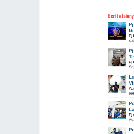
Berita lainny
Pj
Bi
Pj
seb
Pj
Te
Pj
Se
Le
Vi
Wa
pan
Po
Lo
Pj
Ada
Po