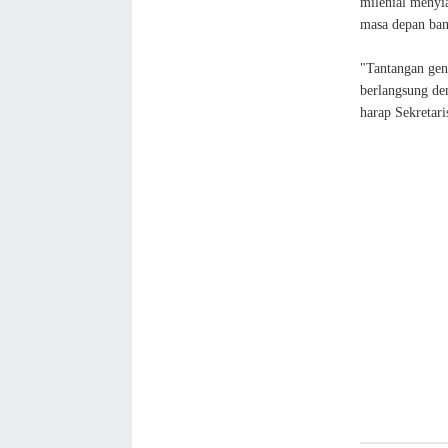
milenial menyi
masa depan ban
"Tantangan gene
berlangsung den
harap Sekretar