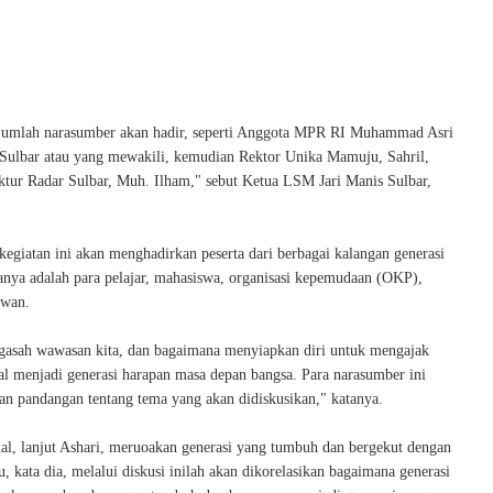
ejumlah narasumber akan hadir, seperti Anggota MPR RI Muhammad Asri
Sulbar atau yang mewakili, kemudian Rektor Unika Mamuju, Sahril,
ktur Radar Sulbar, Muh. Ilham," sebut Ketua LSM Jari Manis Sulbar,
egiatan ini akan menghadirkan peserta dari berbagai kalangan generasi
anya adalah para pelajar, mahasiswa, organisasi kepemudaan (OKP),
wan.
gasah wawasan kita, dan bagaimana menyiapkan diri untuk mengajak
al menjadi generasi harapan masa depan bangsa. Para narasumber ini
n pandangan tentang tema yang akan didiskusikan," katanya.
ial, lanjut Ashari, meruoakan generasi yang tumbuh dan bergekut dengan
u, kata dia, melalui diskusi inilah akan dikorelasikan bagaimana generasi