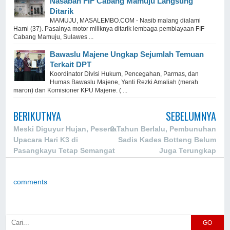
Nasabah FIF Cabang Mamuju Langsung
Ditarik
MAMUJU, MASALEMBO.COM - Nasib malang dialami
Harni (37). Pasalnya motor miliknya ditarik lembaga pembiayaan FIF
Cabang Mamuju, Sulawes ...
Bawaslu Majene Ungkap Sejumlah Temuan
Terkait DPT
Koordinator Divisi Hukum, Pencegahan, Parmas, dan
Humas Bawaslu Majene, Yanti Rezki Amaliah (merah
maron) dan Komisioner KPU Majene. ( ...
BERIKUTNYA
SEBELUMNYA
Meski Diguyur Hujan, Peserta
2 Tahun Berlalu, Pembunuhan
Upacara Hari K3 di
Sadis Kades Botteng Belum
Pasangkayu Tetap Semangat
Juga Terungkap
comments
GO