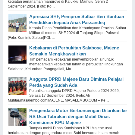
kegiatan penanaman mangrove di Kalukku, Mamuju, Senin 2
September 2024. [Foto: Ko ...
Apresiasi SHF, Pemprov Sulbar Beri Bantuan
Pendidikan kepada Anak Passandeq
Kepala Dinas Pendidikan dan Kebudayaan Provinsi Sulbar
Mitthar di momen SHF 2024 di Tanjung Silopo Polewali.
[Foto: Kominfo Sulbar]POL ...
Kebakaran di Perbukitan Salabose, Majene
Semakin Mengkhawatirkan
Tim pemadam kebakaran menyemprotkan air untuk
memadamkan kebakaran lahan di perbukitan lingkungan
Salabose, Kelurahan Pangngaliali, Ma ...
Anggota DPRD Majene Baru Diminta Pelajari
Perda yang Sudah Ada
Pelantikan anggota DPRD Majene Periode 2024-2029,
Selasa 17 September 2024. [Foto: Ali
Muhtar/masalembo.com]MAJENE, MASALEMBO.COM – Ke ...
Pengendara Motor Berboncengan Dilarikan ke
RS Usai Tabrakan dengan Mobil Dinas
Komisioner KPU Majene
Tampak mobil Dinas Komisioner KPU Majene usai
bertabrakan dengan pengendara motor Satri berwarna hitam-merah