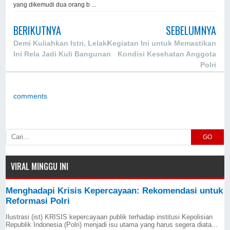
yang dikemudi dua orang b ...
BERIKUTNYA
SEBELUMNYA
Demi Kuliahkan Istri, Lelaki
Kegiatan Ini untuk Memastikan
Ini Rela Jadi Kuli Bangunan
Kondisi Kesehatan Anggota
Polri
comments
GO
VIRAL MINGGU INI
Menghadapi Krisis Kepercayaan: Rekomendasi untuk
Reformasi Polri
Ilustrasi (ist) KRISIS kepercayaan publik terhadap institusi Kepolisian
Republik Indonesia (Polri) menjadi isu utama yang harus segera diata...