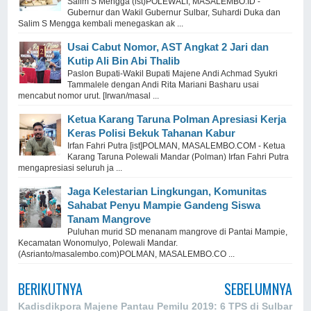
Salim S Mengga (ist)POLEWALI, MASALEMBO.ID -
Gubernur dan Wakil Gubernur Sulbar, Suhardi Duka dan
Salim S Mengga kembali menegaskan ak ...
Usai Cabut Nomor, AST Angkat 2 Jari dan
Kutip Ali Bin Abi Thalib
Paslon Bupati-Wakil Bupati Majene Andi Achmad Syukri
Tammalele dengan Andi Rita Mariani Basharu usai
mencabut nomor urut. [Irwan/masal ...
Ketua Karang Taruna Polman Apresiasi Kerja
Keras Polisi Bekuk Tahanan Kabur
Irfan Fahri Putra [ist]POLMAN, MASALEMBO.COM - Ketua
Karang Taruna Polewali Mandar (Polman) Irfan Fahri Putra
mengapresiasi seluruh ja ...
Jaga Kelestarian Lingkungan, Komunitas
Sahabat Penyu Mampie Gandeng Siswa
Tanam Mangrove
Puluhan murid SD menanam mangrove di Pantai Mampie,
Kecamatan Wonomulyo, Polewali Mandar.
(Asrianto/masalembo.com)POLMAN, MASALEMBO.CO ...
BERIKUTNYA
SEBELUMNYA
Kadisdikpora Majene Pantau
Pemilu 2019: 6 TPS di Sulbar