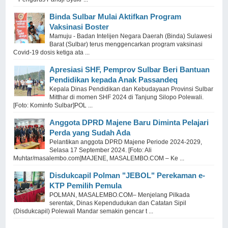
Binda Sulbar Mulai Aktifkan Program
Vaksinasi Boster
Mamuju - Badan Intelijen Negara Daerah (Binda) Sulawesi
Barat (Sulbar) terus menggencarkan program vaksinasi
Covid-19 dosis ketiga ata ...
Apresiasi SHF, Pemprov Sulbar Beri Bantuan
Pendidikan kepada Anak Passandeq
Kepala Dinas Pendidikan dan Kebudayaan Provinsi Sulbar
Mitthar di momen SHF 2024 di Tanjung Silopo Polewali.
[Foto: Kominfo Sulbar]POL ...
Anggota DPRD Majene Baru Diminta Pelajari
Perda yang Sudah Ada
Pelantikan anggota DPRD Majene Periode 2024-2029,
Selasa 17 September 2024. [Foto: Ali
Muhtar/masalembo.com]MAJENE, MASALEMBO.COM – Ke ...
Disdukcapil Polman "JEBOL" Perekaman e-
KTP Pemilih Pemula
POLMAN, MASALEMBO.COM– Menjelang Pilkada
serentak, Dinas Kependudukan dan Catatan Sipil
(Disdukcapil) Polewali Mandar semakin gencar t ...