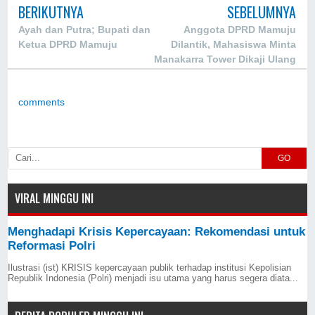
BERIKUTNYA
SEBELUMNYA
Ayah dan Putra; Bupati dan
Anggota DPRD Mamuju
Ketua DPRD Mamuju
Dilantik, Mahasiswa Minta
Manakarra Tower Dikaji Ulang
comments
GO
VIRAL MINGGU INI
Menghadapi Krisis Kepercayaan: Rekomendasi untuk
Reformasi Polri
Ilustrasi (ist) KRISIS kepercayaan publik terhadap institusi Kepolisian
Republik Indonesia (Polri) menjadi isu utama yang harus segera diata...