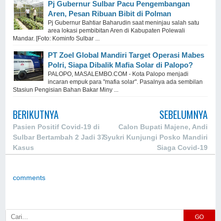
Pj Gubernur Sulbar Pacu Pengembangan
Aren, Pesan Ribuan Bibit di Polman
Pj Gubernur Bahtiar Baharudin saat meninjau salah satu
area lokasi pembibitan Aren di Kabupaten Polewali
Mandar. [Foto: Kominfo Sulbar ...
PT Zoel Global Mandiri Target Operasi Mabes
Polri, Siapa Dibalik Mafia Solar di Palopo?
PALOPO, MASALEMBO.COM - Kota Palopo menjadi
incaran empuk para "mafia solar". Pasalnya ada sembilan
Stasiun Pengisian Bahan Bakar Miny ...
BERIKUTNYA
SEBELUMNYA
Pasien Positif Covid-19 di
Calon Bupati Majene, Andi
Sulbar Bertambah 2 Jadi 37
Syukri Kunjungi Posko Mandiri
Kasus
Siaga Covid-19
comments
GO