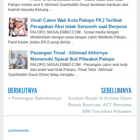
Palopo nomor urut 4, Akhmad Syarifuddin Daud serahkan bantuan alat
hadroh kepada Keluarg ...
Viral! Calon Wali Kota Palopo FKJ Terlihat
Peragakan Aksi tidak Senonoh saat Berpose
PALOPO, MASALEMBO.COM - Sosial media tengah
dihebohkan dengan pose tangan calon Walikota Palopo,
Farid Kasim Judas (FKJ) yang dinilai ...
Pasangan Trisal - Akhmad Akhirnya
Memenuhi Syarat Ikut Pilwakot Palopo
PALOPO, MASALEMBO.COM - Pasangan calon wali kota
dan wakil wali kota Palopo, Trisal Tahir -Akhmad
Syarifuddin Daud (Ome) tetap mengiku ...
BERIKUTNYA
SEBELUMNYA
« Postingan Sebelumnya
Korban Banjir di Kolaka Utara
Butuh Bantuan⁣⁣⁣, ACT Bersama
MRI Turunkan Relawan
comments