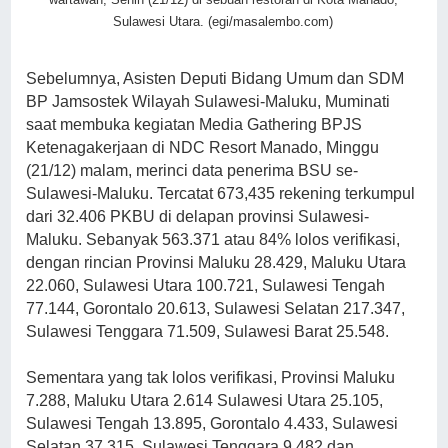
Sulawesi Utara. (egi/masalembo.com)
Sebelumnya, Asisten Deputi Bidang Umum dan SDM
BP Jamsostek Wilayah Sulawesi-Maluku, Muminati
saat membuka kegiatan Media Gathering BPJS
Ketenagakerjaan di NDC Resort Manado, Minggu
(21/12) malam, merinci data penerima BSU se-
Sulawesi-Maluku. Tercatat 673,435 rekening terkumpul
dari 32.406 PKBU di delapan provinsi Sulawesi-
Maluku. Sebanyak 563.371 atau 84% lolos verifikasi,
dengan rincian Provinsi Maluku 28.429, Maluku Utara
22.060, Sulawesi Utara 100.721, Sulawesi Tengah
77.144, Gorontalo 20.613, Sulawesi Selatan 217.347,
Sulawesi Tenggara 71.509, Sulawesi Barat 25.548.
Sementara yang tak lolos verifikasi, Provinsi Maluku
7.288, Maluku Utara 2.614 Sulawesi Utara 25.105,
Sulawesi Tengah 13.895, Gorontalo 4.433, Sulawesi
Selatan 37.315, Sulawesi Tenggara 9.482 dan