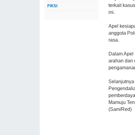
terkait kas
FIKSI
ini.
Apel kesiapa
anggota Pol
rasa.
Dalam Apel
arahan dan 
pengamana
Selanjutnya
Pengendalia
pemberdaya
Mamuju Teng
(Sam/Red)