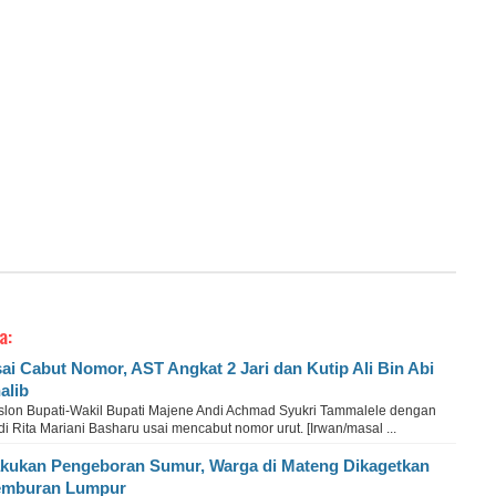
a:
ai Cabut Nomor, AST Angkat 2 Jari dan Kutip Ali Bin Abi
alib
slon Bupati-Wakil Bupati Majene Andi Achmad Syukri Tammalele dengan
i Rita Mariani Basharu usai mencabut nomor urut. [Irwan/masal ...
kukan Pengeboran Sumur, Warga di Mateng Dikagetkan
emburan Lumpur