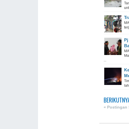
Ta
un
Tr
MA
ter
Pj
Ba
MA
Ma
...
Ke
Me
Ti
lah
BERIKUTNY
« Postingan