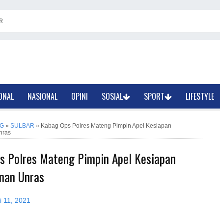
R
ONAL
NASIONAL
OPINI
SOSIAL
SPORT
LIFESTYLE
G
»
SULBAR
»
Kabag Ops Polres Mateng Pimpin Apel Kesiapan
nras
s Polres Mateng Pimpin Apel Kesiapan
nan Unras
i 11, 2021