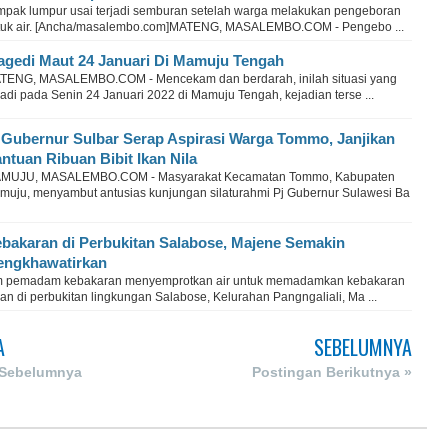
mpak lumpur usai terjadi semburan setelah warga melakukan pengeboran
tuk air. [Ancha/masalembo.com]MATENG, MASALEMBO.COM - Pengebo ...
agedi Maut 24 Januari Di Mamuju Tengah
TENG, MASALEMBO.COM - Mencekam dan berdarah, inilah situasi yang
jadi pada Senin 24 Januari 2022 di Mamuju Tengah, kejadian terse ...
 Gubernur Sulbar Serap Aspirasi Warga Tommo, Janjikan
ntuan Ribuan Bibit Ikan Nila
MUJU, MASALEMBO.COM - Masyarakat Kecamatan Tommo, Kabupaten
muju, menyambut antusias kunjungan silaturahmi Pj Gubernur Sulawesi Ba
bakaran di Perbukitan Salabose, Majene Semakin
ngkhawatirkan
m pemadam kebakaran menyemprotkan air untuk memadamkan kebakaran
an di perbukitan lingkungan Salabose, Kelurahan Pangngaliali, Ma ...
A
SEBELUMNYA
 Sebelumnya
Postingan Berikutnya »