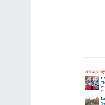
Berita lainny
Us
Th
Pa
And
La
S