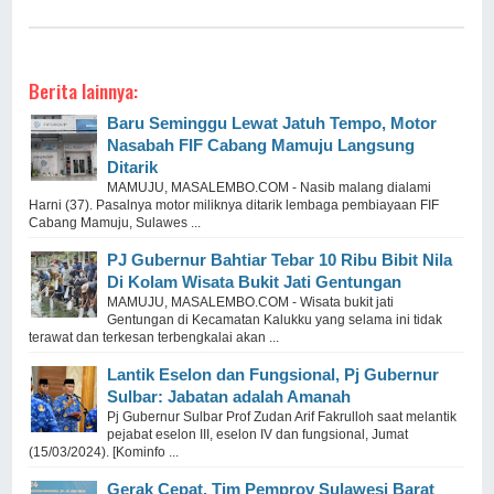
Berita lainnya:
Baru Seminggu Lewat Jatuh Tempo, Motor
Nasabah FIF Cabang Mamuju Langsung
Ditarik
MAMUJU, MASALEMBO.COM - Nasib malang dialami
Harni (37). Pasalnya motor miliknya ditarik lembaga pembiayaan FIF
Cabang Mamuju, Sulawes ...
PJ Gubernur Bahtiar Tebar 10 Ribu Bibit Nila
Di Kolam Wisata Bukit Jati Gentungan
MAMUJU, MASALEMBO.COM - Wisata bukit jati
Gentungan di Kecamatan Kalukku yang selama ini tidak
terawat dan terkesan terbengkalai akan ...
Lantik Eselon dan Fungsional, Pj Gubernur
Sulbar: Jabatan adalah Amanah
Pj Gubernur Sulbar Prof Zudan Arif Fakrulloh saat melantik
pejabat eselon III, eselon IV dan fungsional, Jumat
(15/03/2024). [Kominfo ...
Gerak Cepat, Tim Pemprov Sulawesi Barat