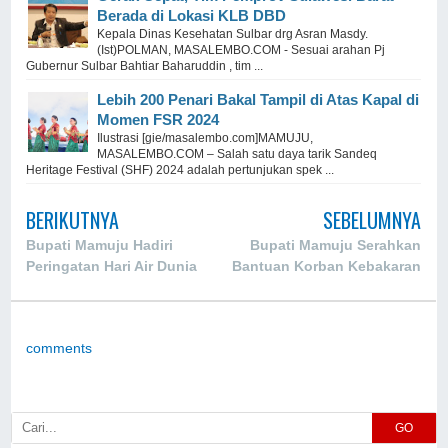
Berada di Lokasi KLB DBD
Kepala Dinas Kesehatan Sulbar drg Asran Masdy.
(Ist)POLMAN, MASALEMBO.COM - Sesuai arahan Pj
Gubernur Sulbar Bahtiar Baharuddin , tim ...
Lebih 200 Penari Bakal Tampil di Atas Kapal di
Momen FSR 2024
Ilustrasi [gie/masalembo.com]MAMUJU,
MASALEMBO.COM – Salah satu daya tarik Sandeq
Heritage Festival (SHF) 2024 adalah pertunjukan spek ...
BERIKUTNYA
SEBELUMNYA
Bupati Mamuju Hadiri
Bupati Mamuju Serahkan
Peringatan Hari Air Dunia
Bantuan Korban Kebakaran
comments
GO