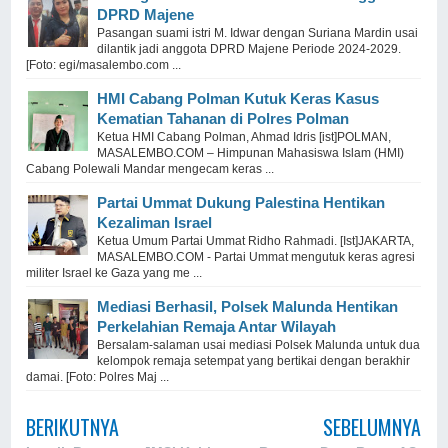
DPRD Majene
Pasangan suami istri M. Idwar dengan Suriana Mardin usai
dilantik jadi anggota DPRD Majene Periode 2024-2029.
[Foto: egi/masalembo.com ...
HMI Cabang Polman Kutuk Keras Kasus
Kematian Tahanan di Polres Polman
Ketua HMI Cabang Polman, Ahmad Idris [ist]POLMAN,
MASALEMBO.COM – Himpunan Mahasiswa Islam (HMI)
Cabang Polewali Mandar mengecam keras ...
Partai Ummat Dukung Palestina Hentikan
Kezaliman Israel
Ketua Umum Partai Ummat Ridho Rahmadi. [Ist]JAKARTA,
MASALEMBO.COM - Partai Ummat mengutuk keras agresi
militer Israel ke Gaza yang me ...
Mediasi Berhasil, Polsek Malunda Hentikan
Perkelahian Remaja Antar Wilayah
Bersalam-salaman usai mediasi Polsek Malunda untuk dua
kelompok remaja setempat yang bertikai dengan berakhir
damai. [Foto: Polres Maj ...
BERIKUTNYA
SEBELUMNYA