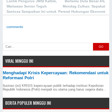
Lantik Pengurus JMSI Kaltim,
Bertemu Duta Besar AS,
Wartawan Senior Teguh
Mendag Zulhas: Sepakat
Santosa Sampaikan Ini untuk
Pererat Hubungan Ekonomi
Kawal IKN
Kawasan
comments
GO
VIRAL MINGGU INI
Menghadapi Krisis Kepercayaan: Rekomendasi untuk
Reformasi Polri
Ilustrasi (ist) KRISIS kepercayaan publik terhadap institusi Kepolisian
Republik Indonesia (Polri) menjadi isu utama yang harus segera diata...
BERITA POPULER MINGGU INI