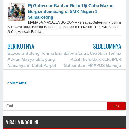
Pj Gubernur Bahtiar Gelar Uji Coba Makan
Bergizi Seimbang di SMK Negeri 1
Sumarorong
MAMASA,MASALEMBO.COM –Penjabat Gubernur Provinsi
Sulawesi Barat Bahtiar Baharuddin bersama PJ Ketua TPP PKK Sulbar
Sofha Marwah Bahtia ...
BERIKUTNYA
SEBELUMNYA
Bawaslu Buteng Terima Enam
Wabup Lutra Ucapkan Terima
Aduan Masyarakat yang
Kasih kepada KKLR, IPLR
Namanya di Catut Parpol
Sulbar dan IPMAPUS Mamuju
atas Kepedulian Membantu
Korban Banjir
comments
GO
VIRAL MINGGU INI