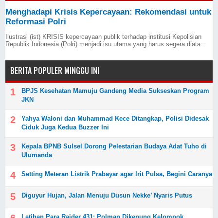
Menghadapi Krisis Kepercayaan: Rekomendasi untuk
Reformasi Polri
Ilustrasi (ist) KRISIS kepercayaan publik terhadap institusi Kepolisian
Republik Indonesia (Polri) menjadi isu utama yang harus segera diata...
BERITA POPULER MINGGU INI
BPJS Kesehatan Mamuju Gandeng Media Sukseskan Program
JKN
Yahya Waloni dan Muhammad Kece Ditangkap, Polisi Didesak
Ciduk Juga Kedua Buzzer Ini
Kepala BPNB Sulsel Dorong Pelestarian Budaya Adat Tuho di
Ulumanda
Setting Meteran Listrik Prabayar agar Irit Pulsa, Begini Caranya
Diguyur Hujan, Jalan Menuju Dusun Nekke’ Nyaris Putus
Latihan Para Raider 431: Polman Dikepung Kelompok