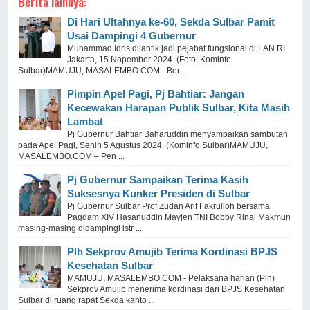
Berita lainnya:
Di Hari Ultahnya ke-60, Sekda Sulbar Pamit
Usai Dampingi 4 Gubernur
Muhammad Idris dilantik jadi pejabat fungsional di LAN RI
Jakarta, 15 Nopember 2024. (Foto: Kominfo
Sulbar)MAMUJU, MASALEMBO.COM - Ber ...
Pimpin Apel Pagi, Pj Bahtiar: Jangan
Kecewakan Harapan Publik Sulbar, Kita Masih
Lambat
Pj Gubernur Bahtiar Baharuddin menyampaikan sambutan
pada Apel Pagi, Senin 5 Agustus 2024. (Kominfo Sulbar)MAMUJU,
MASALEMBO.COM – Pen ...
Pj Gubernur Sampaikan Terima Kasih
Suksesnya Kunker Presiden di Sulbar
Pj Gubernur Sulbar Prof Zudan Arif Fakrulloh bersama
Pagdam XIV Hasanuddin Mayjen TNI Bobby Rinal Makmun
masing-masing didampingi istr ...
Plh Sekprov Amujib Terima Kordinasi BPJS
Kesehatan Sulbar
MAMUJU, MASALEMBO.COM - Pelaksana harian (Plh)
Sekprov Amujib menerima kordinasi dari BPJS Kesehatan
Sulbar di ruang rapat Sekda kanto ...