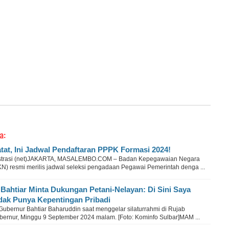
a:
tat, Ini Jadwal Pendaftaran PPPK Formasi 2024!
ustrasi (net)JAKARTA, MASALEMBO.COM – Badan Kepegawaian Negara
KN) resmi merilis jadwal seleksi pengadaan Pegawai Pemerintah denga ...
 Bahtiar Minta Dukungan Petani-Nelayan: Di Sini Saya
dak Punya Kepentingan Pribadi
Gubernur Bahtiar Baharuddin saat menggelar silaturrahmi di Rujab
bernur, Minggu 9 September 2024 malam. [Foto: Kominfo Sulbar]MAM ...