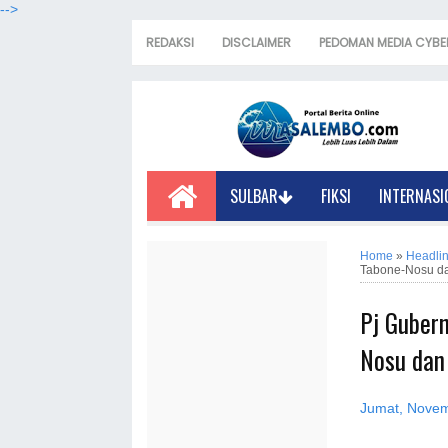
-->
REDAKSI
DISCLAIMER
PEDOMAN MEDIA CYBE
SULBAR
FIKSI
INTERNASI
Home
»
Headli
Tabone-Nosu d
Pj Gubern
Nosu dan
Jumat, Novem