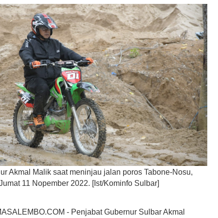
ur Akmal Malik saat meninjau jalan poros Tabone-Nosu,
Jumat 11 Nopember 2022. [Ist/Kominfo Sulbar]
SALEMBO.COM - Penjabat Gubernur Sulbar Akmal