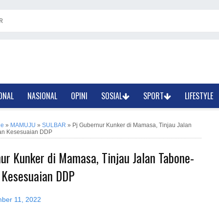
R
ONAL
NASIONAL
OPINI
SOSIAL
SPORT
LIFESTYLE
ne
»
MAMUJU
»
SULBAR
»
Pj Gubernur Kunker di Mamasa, Tinjau Jalan
an Kesesuaian DDP
ur Kunker di Mamasa, Tinjau Jalan Tabone-
 Kesesuaian DDP
ber 11, 2022