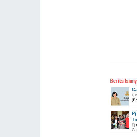
Berita lainny
Ca
Il
(B
Pj
Ti
Pj 
Gu