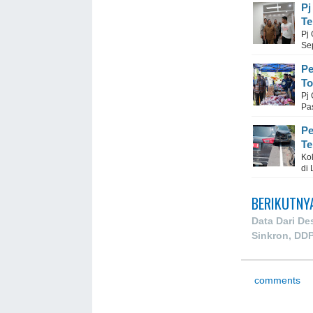
Pj
Te
Pj
Se
Pe
To
Pj
Pa
Pe
Te
Ko
di
BERIKUTNY
Data Dari De
Sinkron, DDP
comments