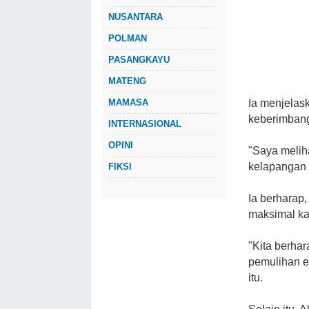
NUSANTARA
POLMAN
PASANGKAYU
MATENG
Ia menjelas
MAMASA
keberimban
INTERNASIONAL
OPINI
"Saya melih
kelapangan m
FIKSI
Ia berharap
maksimal ka
"Kita berhar
pemulihan e
itu.