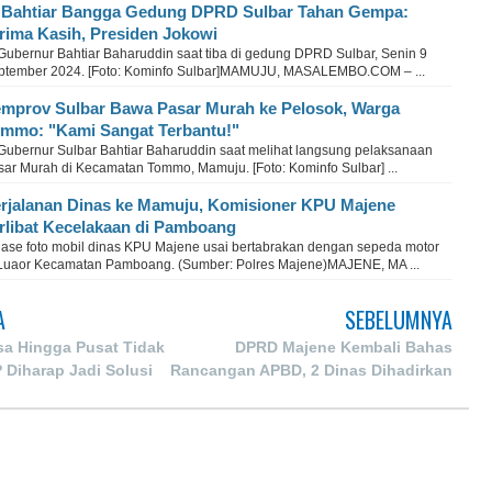
 Bahtiar Bangga Gedung DPRD Sulbar Tahan Gempa:
rima Kasih, Presiden Jokowi
 Gubernur Bahtiar Baharuddin saat tiba di gedung DPRD Sulbar, Senin 9
ptember 2024. [Foto: Kominfo Sulbar]MAMUJU, MASALEMBO.COM – ...
mprov Sulbar Bawa Pasar Murah ke Pelosok, Warga
mmo: "Kami Sangat Terbantu!"
 Gubernur Sulbar Bahtiar Baharuddin saat melihat langsung pelaksanaan
sar Murah di Kecamatan Tommo, Mamuju. [Foto: Kominfo Sulbar] ...
rjalanan Dinas ke Mamuju, Komisioner KPU Majene
rlibat Kecelakaan di Pamboang
lase foto mobil dinas KPU Majene usai bertabrakan dengan sepeda motor
 Luaor Kecamatan Pamboang. (Sumber: Polres Majene)MAJENE, MA ...
A
SEBELUMNYA
sa Hingga Pusat Tidak
DPRD Majene Kembali Bahas
 Diharap Jadi Solusi
Rancangan APBD, 2 Dinas Dihadirkan