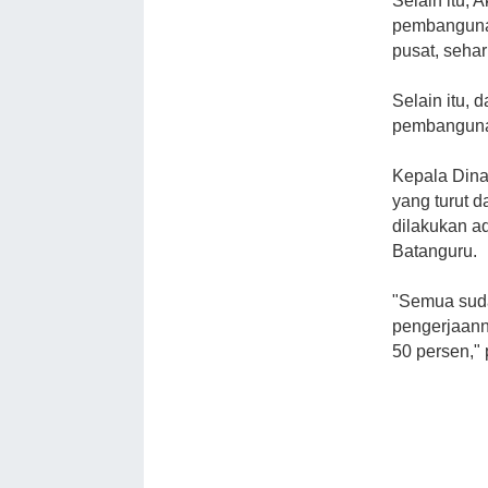
Selain itu,
pembanguna
pusat, seha
Selain itu, 
pembanguna
Kepala Dina
yang turut 
dilakukan a
Batanguru.
"Semua suda
pengerjaann
50 persen,"