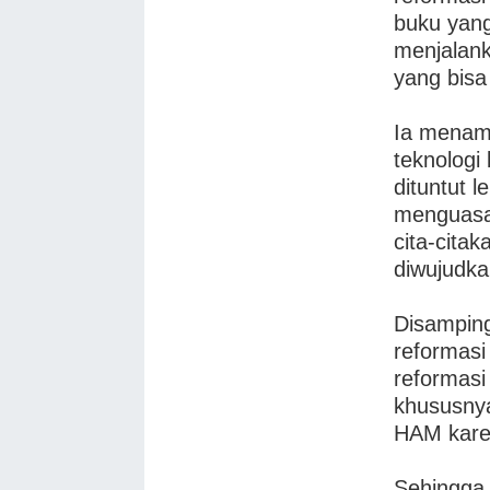
buku yan
menjalank
yang bisa
Ia menam
teknologi
dituntut l
menguasai 
cita-cita
diwujudka
Disamping
reformasi
reformasi
khususny
HAM kare
Sehingga 