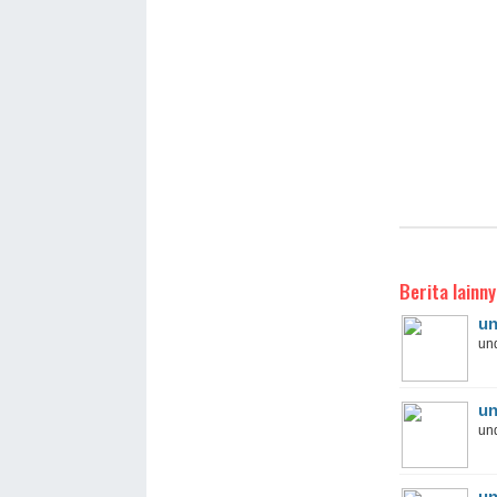
Berita lainny
un
und
un
und
un