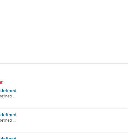
a:
defined
efined ...
defined
efined ...
defined