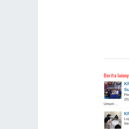
Berita lainny
KP
Su
Pe
20
Umum ...
KP
Log
Ir