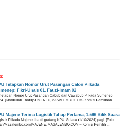
a:
U Tetapkan Nomor Urut Pasangan Calon Pilkada
menep: Fikri-Unais 01, Fauzi-Imam 02
netapan Nomor Urut Pasangan Cabub dan Cawabub Pilkada Sumenep
24. [Khairullah Thofu]SUMENEP, MASALEMBO.COM- Komisi Pemilihan
U Majene Terima Logistik Tahap Pertama, 1.596 Bilik Suara
istik Pilkada Majene tiba di gudang KPU, Selasa (1/10/2024) pagi. [Foto:
wan/Masalembo.com]MAJENE, MASALEMBO.COM – Komisi Pemilih ...