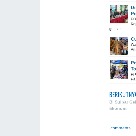
Di
P
PO
Ke
gencar t ...
Cu
Wa
Ari
Pe
To
Pj
Pa
BERIKUTNY
BI Sulbar Ge
Ekonomi
comments