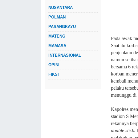
NUSANTARA
POLMAN
PASANGKAYU
MATENG
Pada awak me
Saat itu korb
MAMASA
penjualann d
INTERNASIONAL
namun setiban
OPINI
bersama 6 re
korban mener
FIKSI
kembali menu
pelaku terseb
menunggu di d
Kapolres meng
stadion S Men
rekannya ber
double stick.
melakukan pe