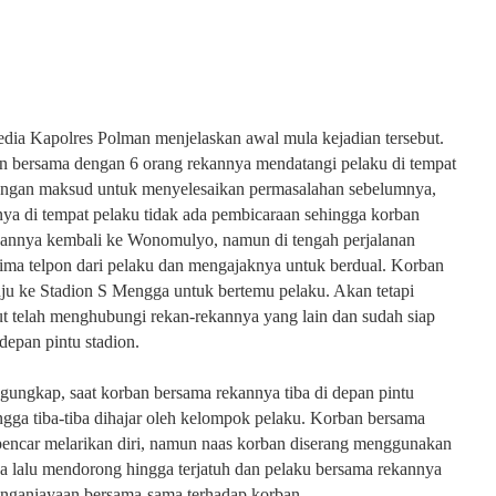
dia Kapolres Polman menjelaskan awal mula kejadian tersebut.
an bersama dengan 6 orang rekannya mendatangi pelaku di tempat
engan maksud untuk menyelesaikan permasalahan sebelumnya,
ya di tempat pelaku tidak ada pembicaraan sehingga korban
kannya kembali ke Wonomulyo, namun di tengah perjalanan
ima telpon dari pelaku dan mengajaknya untuk berdual. Korban
ju ke Stadion S Mengga untuk bertemu pelaku. Akan tetapi
ut telah menghubungi rekan-rekannya yang lain dan sudah siap
epan pintu stadion.
ungkap, saat korban bersama rekannya tiba di depan pintu
gga tiba-tiba dihajar oleh kelompok pelaku. Korban bersama
pencar melarikan diri, namun naas korban diserang menggunakan
Ia lalu mendorong hingga terjatuh dan pelaku bersama rekannya
nganiayaan bersama-sama terhadap korban.