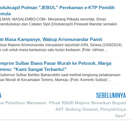
sdukcapil Polman "JEBOL" Perekaman e-KTP Pemilih
emula
LMAN, MASALEMBO.COM– Menjelang Pilkada serentak, Dinas
pendudukan dan Catatan Sipil (Disdukcapil) Polewali Mandar semakin
ti Masa Kampanye, Wabup Arismunandar Pamit
bup Majene Arismunandar menyalami sejumlah ASN, Selasa (24/9/2024).
s cuti untuk masa kampanye satu bulan kedepan. [Foto: ist/mas ...
mprov Sulbar Bawa Pasar Murah ke Pelosok, Warga
mmo: "Kami Sangat Terbantu!"
 Gubernur Sulbar Bahtiar Baharuddin saat melihat langsung pelaksanaan
sar Murah di Kecamatan Tommo, Mamuju. [Foto: Kominfo Sulbar] ...
A
SEBELUMNYA
lar Pelatihan Wartawan
Pihak RSUD Majene Benarkan Bupati
AST Sedang Dirawat, Penyakitnya
Apa?