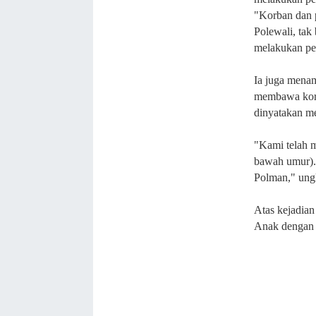
"Korban dan p
Polewali, ta
melakukan pen
Ia juga menam
membawa korb
dinyatakan m
"Kami telah m
bawah umur). 
Polman," ung
Atas kejadian
Anak dengan 