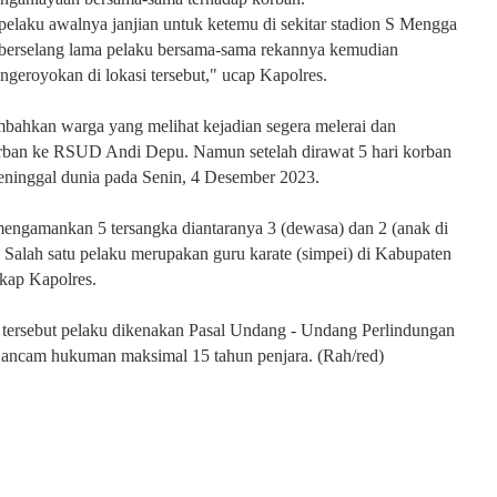
elaku awalnya janjian untuk ketemu di sekitar stadion S Mengga
k berselang lama pelaku bersama-sama rekannya kemudian
geroyokan di lokasi tersebut," ucap Kapolres.
bahkan warga yang melihat kejadian segera melerai dan
an ke RSUD Andi Depu. Namun setelah dirawat 5 hari korban
eninggal dunia pada Senin, 4 Desember 2023.
engamankan 5 tersangka diantaranya 3 (dewasa) dan 2 (anak di
Salah satu pelaku merupakan guru karate (simpei) di Kabupaten
kap Kapolres.
 tersebut pelaku dikenakan Pasal Undang - Undang Perlindungan
ancam hukuman maksimal 15 tahun penjara. (Rah/red)