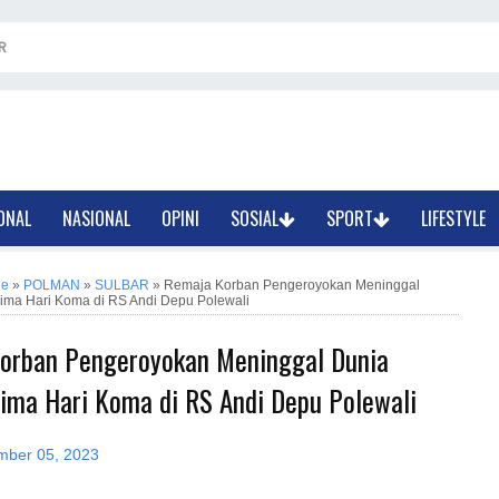
R
ONAL
NASIONAL
OPINI
SOSIAL
SPORT
LIFESTYLE
ne
»
POLMAN
»
SULBAR
»
Remaja Korban Pengeroyokan Meninggal
Lima Hari Koma di RS Andi Depu Polewali
orban Pengeroyokan Meninggal Dunia
Lima Hari Koma di RS Andi Depu Polewali
mber 05, 2023