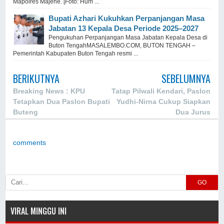
Mapolres Majene. [Foto: Hum ...
Bupati Azhari Kukuhkan Perpanjangan Masa
Jabatan 13 Kepala Desa Periode 2025–2027
Pengukuhan Perpanjangan Masa Jabatan Kepala Desa di
Buton TengahMASALEMBO.COM, BUTON TENGAH –
Pemerintah Kabupaten Buton Tengah resmi ...
BERIKUTNYA
SEBELUMNYA
Breaking News : KPU
Tatap Pilwali Kendari, Paslon
Tetapkan Dua Paslon Bupati
Yudhi-Nirna Cukup Siapkan
Buteng
Dua Jurus
comments
GO
VIRAL MINGGU INI