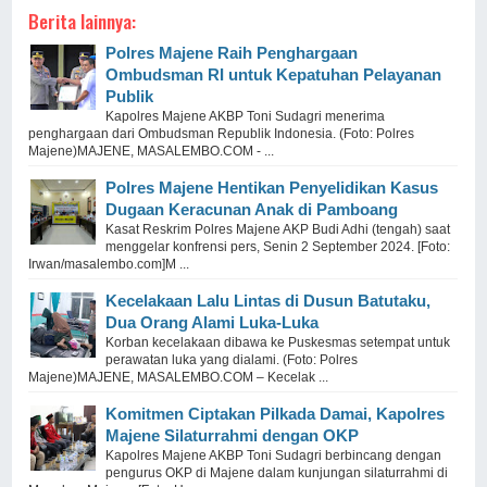
Berita lainnya:
Polres Majene Raih Penghargaan
Ombudsman RI untuk Kepatuhan Pelayanan
Publik
Kapolres Majene AKBP Toni Sudagri menerima
penghargaan dari Ombudsman Republik Indonesia. (Foto: Polres
Majene)MAJENE, MASALEMBO.COM - ...
Polres Majene Hentikan Penyelidikan Kasus
Dugaan Keracunan Anak di Pamboang
Kasat Reskrim Polres Majene AKP Budi Adhi (tengah) saat
menggelar konfrensi pers, Senin 2 September 2024. [Foto:
Irwan/masalembo.com]M ...
Kecelakaan Lalu Lintas di Dusun Batutaku,
Dua Orang Alami Luka-Luka
Korban kecelakaan dibawa ke Puskesmas setempat untuk
perawatan luka yang dialami. (Foto: Polres
Majene)MAJENE, MASALEMBO.COM – Kecelak ...
Komitmen Ciptakan Pilkada Damai, Kapolres
Majene Silaturrahmi dengan OKP
Kapolres Majene AKBP Toni Sudagri berbincang dengan
pengurus OKP di Majene dalam kunjungan silaturrahmi di