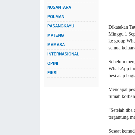
NUSANTARA
POLMAN
PASANGKAYU
Dikatakan Tau
Minggu 1 Sep
MATENG
ke group Wha
MAMASA
semua keluar
INTERNASIONAL
Sebelum meng
OPINI
WhatsApp ibu
FIKSI
besi atap bag
Mendapat pes
rumah korban
“Setelah tiba
tergantung me
Sesaat kemud