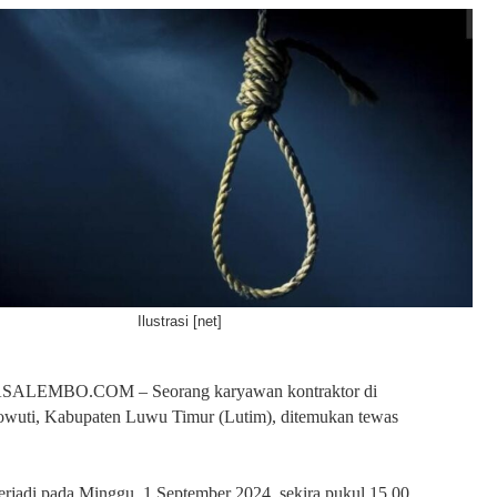
Ilustrasi [net]
ALEMBO.COM – Seorang karyawan kontraktor di
wuti, Kabupaten Luwu Timur (Lutim), ditemukan tewas
 terjadi pada Minggu, 1 September 2024, sekira pukul 15.00