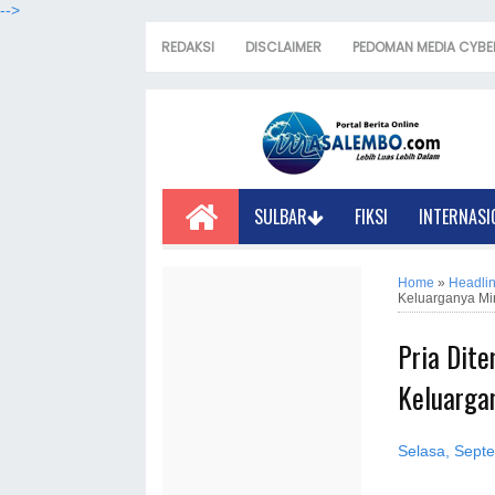
-->
REDAKSI
DISCLAIMER
PEDOMAN MEDIA CYBE
SULBAR
FIKSI
INTERNASI
Home
»
Headli
Keluarganya Mi
Pria Dit
Keluarga
Selasa, Sept