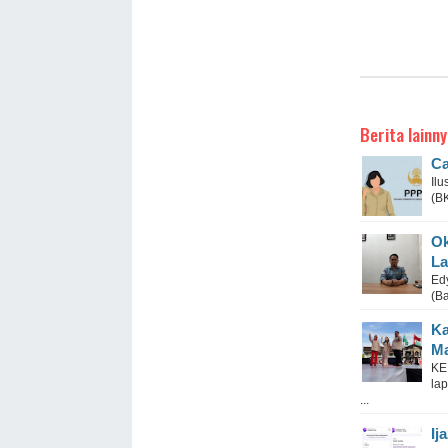
Berita lainny
Ca
Il
(B
Ok
La
Ed
(B
Ka
Ma
KE
la
...
Ij