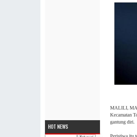
MALILI, MAS
Kecamatan To
gantung diri.
HOT NEWS
Peristiwa itu