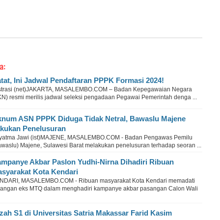
a:
tat, Ini Jadwal Pendaftaran PPPK Formasi 2024!
ustrasi (net)JAKARTA, MASALEMBO.COM – Badan Kepegawaian Negara
KN) resmi merilis jadwal seleksi pengadaan Pegawai Pemerintah denga ...
num ASN PPPK Diduga Tidak Netral, Bawaslu Majene
kukan Penelusuran
yatma Jawi (ist)MAJENE, MASALEMBO.COM - Badan Pengawas Pemilu
awaslu) Majene, Sulawesi Barat melakukan penelusuran terhadap seoran ...
mpanye Akbar Paslon Yudhi-Nirna Dihadiri Ribuan
syarakat Kota Kendari
NDARI, MASALEMBO.COM - Ribuan masyarakat Kota Kendari memadati
pangan eks MTQ dalam menghadiri kampanye akbar pasangan Calon Wali
azah S1 di Universitas Satria Makassar Farid Kasim