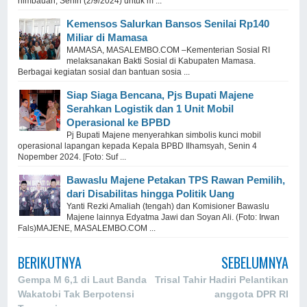
himbauan, Senin (2/9/2024) untuk m ...
Kemensos Salurkan Bansos Senilai Rp140
Miliar di Mamasa
MAMASA, MASALEMBO.COM –Kementerian Sosial RI
melaksanakan Bakti Sosial di Kabupaten Mamasa.
Berbagai kegiatan sosial dan bantuan sosia ...
Siap Siaga Bencana, Pjs Bupati Majene
Serahkan Logistik dan 1 Unit Mobil
Operasional ke BPBD
Pj Bupati Majene menyerahkan simbolis kunci mobil
operasional lapangan kepada Kepala BPBD Ilhamsyah, Senin 4
Nopember 2024. [Foto: Suf ...
Bawaslu Majene Petakan TPS Rawan Pemilih,
dari Disabilitas hingga Politik Uang
Yanti Rezki Amaliah (tengah) dan Komisioner Bawaslu
Majene lainnya Edyatma Jawi dan Soyan Ali. (Foto: Irwan
Fals)MAJENE, MASALEMBO.COM ...
BERIKUTNYA
SEBELUMNYA
Gempa M 6,1 di Laut Banda
Trisal Tahir Hadiri Pelantikan
Wakatobi Tak Berpotensi
anggota DPR RI