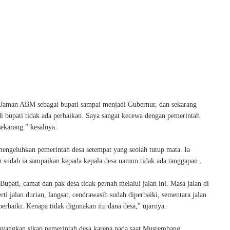
i Jaman ABM sebagai bupati sampai menjadi Gubernur, dan sekarang
 bupati tidak ada perbaikan. Saya sangat kecewa dengan pemerintah
ekarang." kesalnya.
engeluhkan pemerintah desa setempat yang seolah tutup mata. Ia
u sudah ia sampaikan kepada kepala desa namun tidak ada tanggapan.
upati, camat dan pak desa tidak pernah melalui jalan ini. Masa jalan di
erti jalan durian, langsat, cendrawasih sudah diperbaiki, sementara jalan
perbaiki. Kenapa tidak digunakan itu dana desa," ujarnya.
angkan sikap pemerintah desa karena pada saat Musrembang,