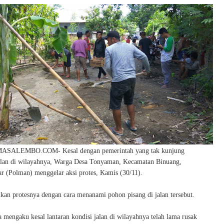
SALEMBO.COM- Kesal dengan pemerintah yang tak kunjung
lan di wilayahnya, Warga Desa Tonyaman, Kecamatan Binuang,
r (Polman) menggelar aksi protes, Kamis (30/11).
an protesnya dengan cara menanami pohon pisang di jalan tersebut.
 mengaku kesal lantaran kondisi jalan di wilayahnya telah lama rusak