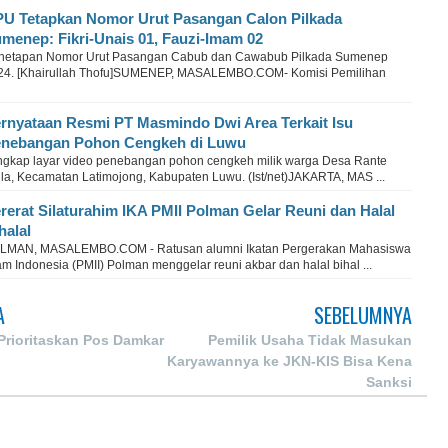
U Tetapkan Nomor Urut Pasangan Calon Pilkada
menep: Fikri-Unais 01, Fauzi-Imam 02
netapan Nomor Urut Pasangan Cabub dan Cawabub Pilkada Sumenep
24. [Khairullah Thofu]SUMENEP, MASALEMBO.COM- Komisi Pemilihan
rnyataan Resmi PT Masmindo Dwi Area Terkait Isu
nebangan Pohon Cengkeh di Luwu
ngkap layar video penebangan pohon cengkeh milik warga Desa Rante
lla, Kecamatan Latimojong, Kabupaten Luwu. (Ist/net)JAKARTA, MAS ...
rerat Silaturahim IKA PMII Polman Gelar Reuni dan Halal
halal
LMAN, MASALEMBO.COM - Ratusan alumni Ikatan Pergerakan Mahasiswa
am Indonesia (PMII) Polman menggelar reuni akbar dan halal bihal ...
A
SEBELUMNYA
Prioritaskan Pos Damkar
Pemilik Usaha Tidak Masukan
Karyawannya ke JKN-KIS Bisa Kena
Sanksi