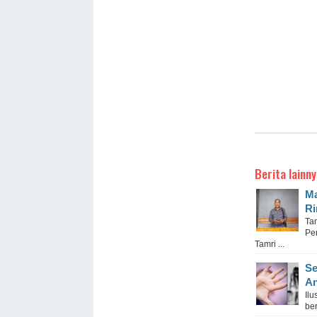
Berita lainny
Ma
Ri
Ta
Pe
Tamri ...
Se
An
Il
ber