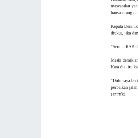
masyarakat yan
hanya orang dar
Kepala Desa To
diukur, jika da
"Semua RAB da
Meski demikian
Kata dia, itu k
"Dulu saya beri
perbaikan jala
(ant/tfk)