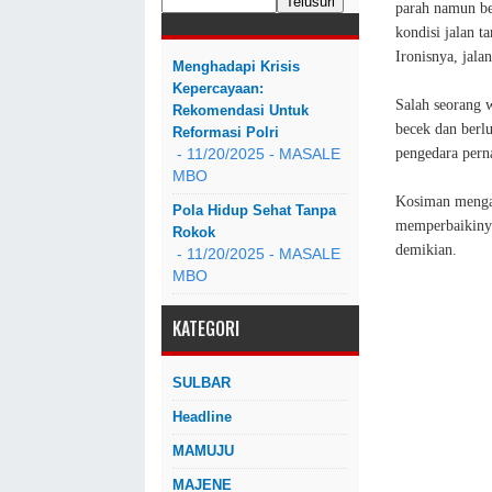
parah namun be
kondisi jalan t
Ironisnya, jala
Menghadapi Krisis
Kepercayaan:
Salah seorang 
Rekomendasi Untuk
becek dan berl
Reformasi Polri
pengedara perna
- 11/20/2025
- MASALE
MBO
Kosiman mengat
Pola Hidup Sehat Tanpa
memperbaikinya
Rokok
demikian.
- 11/20/2025
- MASALE
MBO
KATEGORI
SULBAR
Headline
MAMUJU
MAJENE