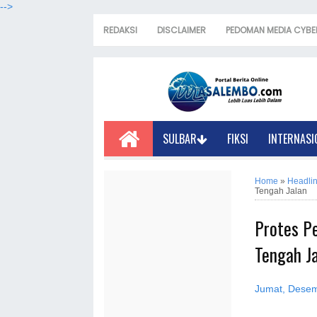
-->
REDAKSI
DISCLAIMER
PEDOMAN MEDIA CYBE
SULBAR
FIKSI
INTERNASI
Home
»
Headli
Tengah Jalan
Protes P
Tengah J
Jumat, Desem