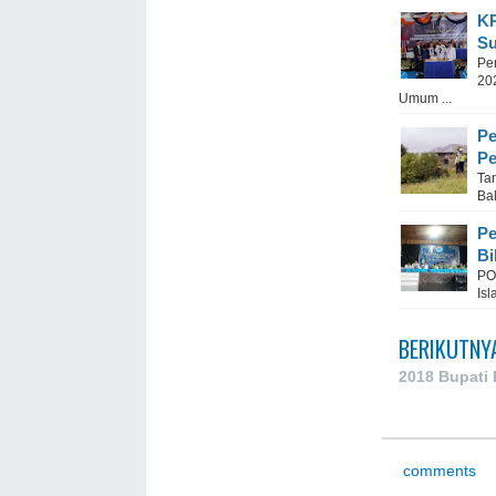
KP
Su
Pe
20
Umum ...
Pe
Pe
Ta
Ba
Pe
Bi
PO
Isl
BERIKUTNY
2018 Bupati 
comments