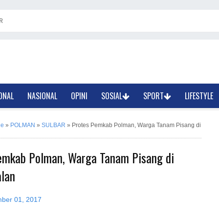
R
ONAL
NASIONAL
OPINI
SOSIAL
SPORT
LIFESTYLE
ne
»
POLMAN
»
SULBAR
»
Protes Pemkab Polman, Warga Tanam Pisang di
emkab Polman, Warga Tanam Pisang di
alan
ber 01, 2017