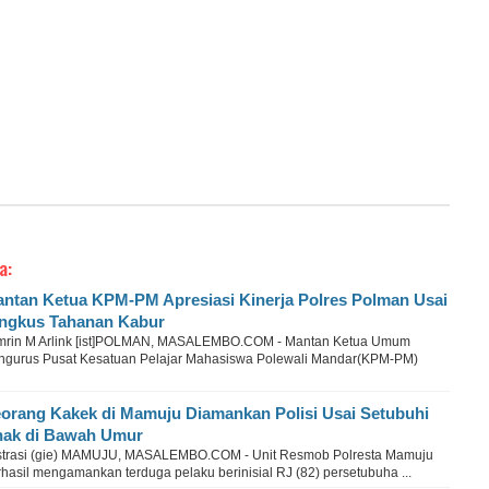
a:
ntan Ketua KPM-PM Apresiasi Kinerja Polres Polman Usai
ngkus Tahanan Kabur
mrin M Arlink [ist]POLMAN, MASALEMBO.COM - Mantan Ketua Umum
ngurus Pusat Kesatuan Pelajar Mahasiswa Polewali Mandar(KPM-PM)
orang Kakek di Mamuju Diamankan Polisi Usai Setubuhi
ak di Bawah Umur
ustrasi (gie) MAMUJU, MASALEMBO.COM - Unit Resmob Polresta Mamuju
hasil mengamankan terduga pelaku berinisial RJ (82) persetubuha ...