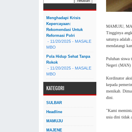
Menghadapi Krisis
Kepercayaan:
MAMUJU, M
Rekomendasi Untuk
Tingginya angk
Reformasi Polri
satunya adalah
- 11/20/2025
- MASALE
mendatangi kan
MBO
Pola Hidup Sehat Tanpa
Puluhan siswa 
Rokok
Negeri (MAN) 
- 11/20/2025
- MASALE
MBO
Kordinator aksi
kepada pemerin
KATEGORI
menikah. Diman
dini.
SULBAR
"Kami meminta 
Headline
usia dini tidak
MAMUJU
MAJENE