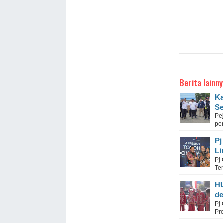
Berita lainny
Ka
S
Pe
pe
Pj
Li
Pj
Te
HU
de
Pj
Pr