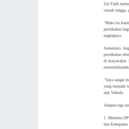
Zul Fadli mela
rumah tangga, g
"Maka itu kami
pernikahan bag
ungkapnya.
Sementara Ang
pernikahan din
di masyarakat. 
mensosialisasi
"Saya sangat m
yang menjadi t
ujar Yahuda.
Adapun tiga tun
1. Meminta DPR
dan Kabupaten 