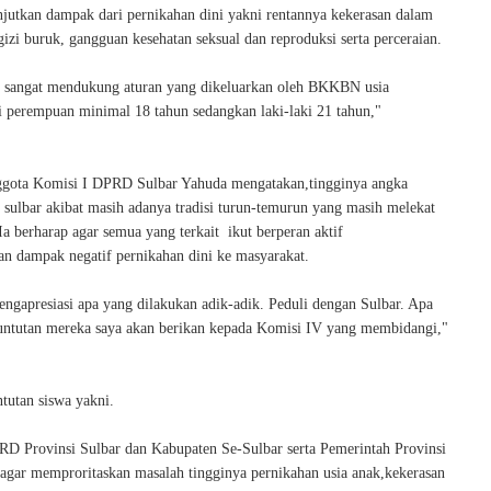
njutkan dampak dari pernikahan dini yakni rentannya kekerasan dalam
izi buruk, gangguan kesehatan seksual dan reproduksi serta perceraian.
 sangat mendukung aturan yang dikeluarkan oleh BKKBN usia
i perempuan minimal 18 tahun sedangkan laki-laki 21 tahun,"
gota Komisi I DPRD Sulbar Yahuda mengatakan,tingginya angka
i sulbar akibat masih adanya tradisi turun-temurun yang masih melekat
Ia berharap agar semua yang terkait ikut berperan aktif
kan dampak negatif pernikahan dini ke masyarakat.
engapresiasi apa yang dilakukan adik-adik. Peduli dengan Sulbar. Apa
untutan mereka saya akan berikan kepada Komisi IV yang membidangi,"
tutan siswa yakni.
D Provinsi Sulbar dan Kabupaten Se-Sulbar serta Pemerintah Provinsi
agar memproritaskan masalah tingginya pernikahan usia anak,kekerasan