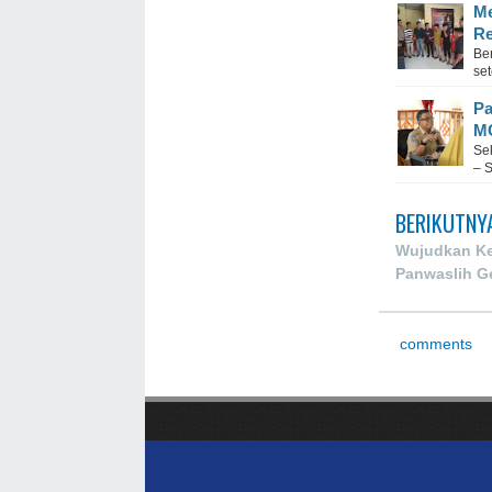
Me
Re
Be
set
Pa
M
Se
– S
BERIKUTNY
Wujudkan Ke
Panwaslih G
comments