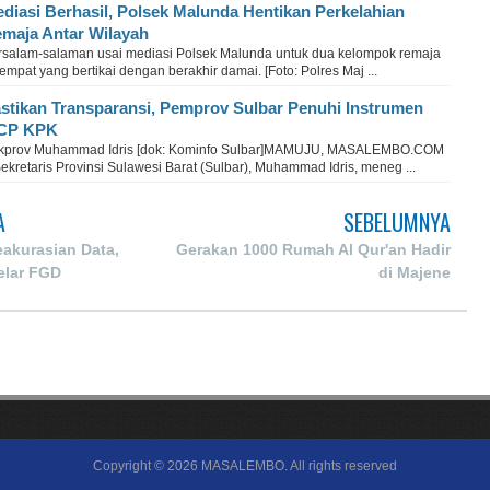
diasi Berhasil, Polsek Malunda Hentikan Perkelahian
maja Antar Wilayah
rsalam-salaman usai mediasi Polsek Malunda untuk dua kelompok remaja
empat yang bertikai dengan berakhir damai. [Foto: Polres Maj ...
stikan Transparansi, Pemprov Sulbar Penuhi Instrumen
CP KPK
kprov Muhammad Idris [dok: Kominfo Sulbar]MAMUJU, MASALEMBO.COM
ekretaris Provinsi Sulawesi Barat (Sulbar), Muhammad Idris, meneg ...
A
SEBELUMNYA
akurasian Data,
Gerakan 1000 Rumah Al Qur'an Hadir
elar FGD
di Majene
Copyright ©
2026
MASALEMBO
. All rights reserved