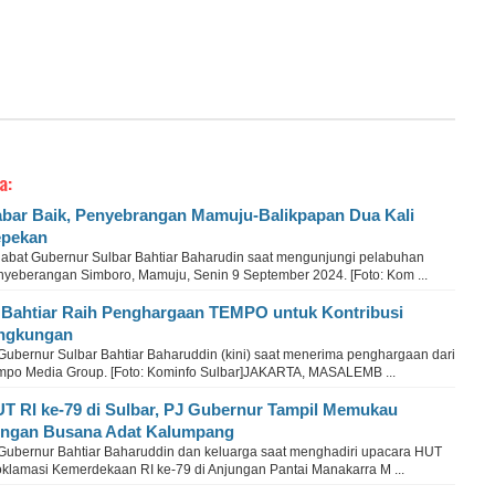
a:
bar Baik, Penyebrangan Mamuju-Balikpapan Dua Kali
epekan
jabat Gubernur Sulbar Bahtiar Baharudin saat mengunjungi pelabuhan
nyeberangan Simboro, Mamuju, Senin 9 September 2024. [Foto: Kom ...
 Bahtiar Raih Penghargaan TEMPO untuk Kontribusi
ngkungan
 Gubernur Sulbar Bahtiar Baharuddin (kini) saat menerima penghargaan dari
mpo Media Group. [Foto: Kominfo Sulbar]JAKARTA, MASALEMB ...
T RI ke-79 di Sulbar, PJ Gubernur Tampil Memukau
ngan Busana Adat Kalumpang
 Gubernur Bahtiar Baharuddin dan keluarga saat menghadiri upacara HUT
oklamasi Kemerdekaan RI ke-79 di Anjungan Pantai Manakarra M ...