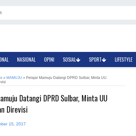
R
ONAL
NASIONAL
OPINI
SOSIAL
SPORT
LIFESTYLE
ne
»
MAMUJU
»
Pelajar Mamuju Datangi DPRD Sulbar, Minta UU
visi
Mamuju Datangi DPRD Sulbar, Minta UU
n Direvisi
ber 15, 2017