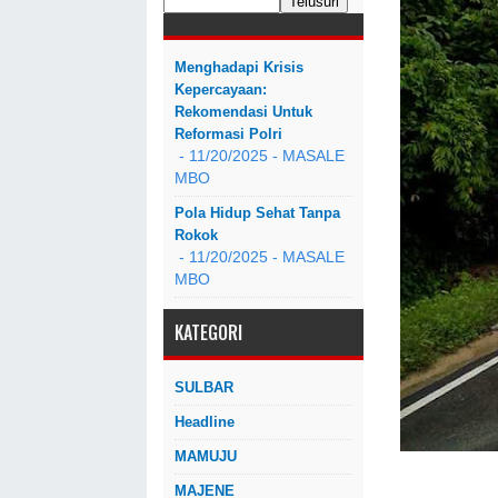
Menghadapi Krisis
Kepercayaan:
Rekomendasi Untuk
Reformasi Polri
- 11/20/2025
- MASALE
MBO
Pola Hidup Sehat Tanpa
Rokok
- 11/20/2025
- MASALE
MBO
KATEGORI
SULBAR
Headline
MAMUJU
MAJENE