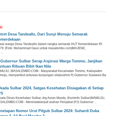
a:
tret Desa Tandeallo, Dari Sunyi Menuju Semarak
emerdekaan
wai warga Desa Tandeallo dalam rangka semarak HUT Kemerdekaan RI
-79. [Foto: Muhammad Gaus untuk masalembo.com]MAJENE,
..
 Gubernur Sulbar Serap Aspirasi Warga Tommo, Janjikan
ntuan Ribuan Bibit Ikan Nila
MUJU, MASALEMBO.COM - Masyarakat Kecamatan Tommo, Kabupaten
muju, menyambut antusias kunjungan silaturahmi Pj Gubernur Sulawesi Ba
lkada Sulbar 2024, Satgas Kesehatan Disiagakan di Setiap
PS
pala Dinas Kesehatan Sulbar, drg Asran Masdy. (Kominfo Sulbar)MAMUJU,
SALEMBO.COM - Menindaklanjuti arahan Penjabat (PJ) Gubernur ...
netapan Nomor Urut Pilgub Sulbar 2024: Suhardi Duka
mor 3, Ali Baal Masdar 2