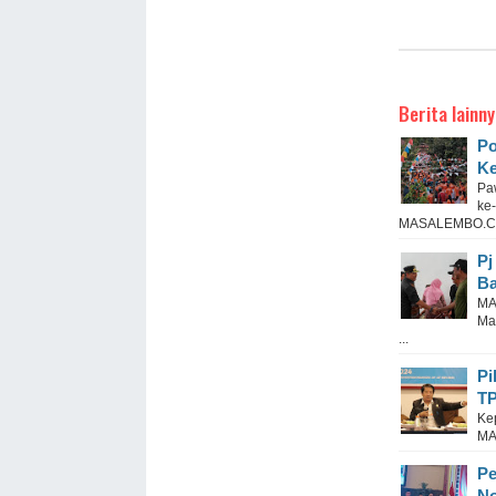
Berita lainny
Po
K
Pa
ke
MASALEMBO.C .
Pj
Ba
MA
Ma
...
Pi
T
Ke
MA
Pe
No