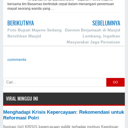
bersama tim Basarnas bertindak cepat dalam menangani penemuan
mayat seorang wanita yang ...
BERIKUTNYA
SEBELUMNYA
Foto Bupati Majene Sedang
Danrem Berjamaah di Masjid
Bersihkan Masjid
Lembang, Ingatkan
Masyarakat Jaga Persatuan
comments
GO
VIRAL MINGGU INI
Menghadapi Krisis Kepercayaan: Rekomendasi untuk
Reformasi Polri
Ilustrasi (ist) KRISIS kepercayaan publik terhadap institusi Kepolisian