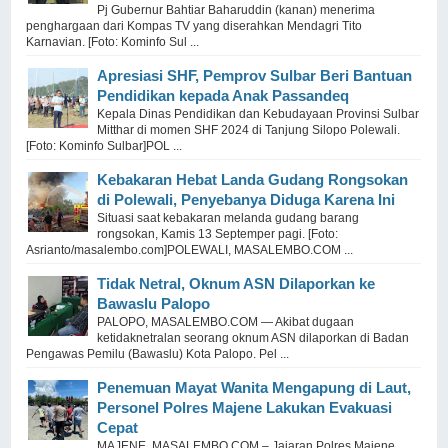
Pj Gubernur Bahtiar Baharuddin (kanan) menerima
penghargaan dari Kompas TV yang diserahkan Mendagri Tito
Karnavian. [Foto: Kominfo Sul ...
Apresiasi SHF, Pemprov Sulbar Beri Bantuan
Pendidikan kepada Anak Passandeq
Kepala Dinas Pendidikan dan Kebudayaan Provinsi Sulbar
Mitthar di momen SHF 2024 di Tanjung Silopo Polewali.
[Foto: Kominfo Sulbar]POL ...
Kebakaran Hebat Landa Gudang Rongsokan
di Polewali, Penyebanya Diduga Karena Ini
Situasi saat kebakaran melanda gudang barang
rongsokan, Kamis 13 Septemper pagi. [Foto:
Asrianto/masalembo.com]POLEWALI, MASALEMBO.COM ...
Tidak Netral, Oknum ASN Dilaporkan ke
Bawaslu Palopo
PALOPO, MASALEMBO.COM — Akibat dugaan
ketidaknetralan seorang oknum ASN dilaporkan di Badan
Pengawas Pemilu (Bawaslu) Kota Palopo. Pel ...
Penemuan Mayat Wanita Mengapung di Laut,
Personel Polres Majene Lakukan Evakuasi
Cepat
MAJENE, MASALEMBO.COM – Jajaran Polres Majene