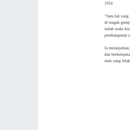
1954.
“Satu hal yang 
di tengah gempu
itulah maka ki
pembangunan ya
Ia melanjutkan,
dan berketepat
mati yang tidak