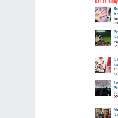
Berita lainny
Se
An
Il
ber
Pe
Ke
Mu
Se
...
Ca
ka
Ar
Ka
Te
Pe
Su
DP
...
Me
Re