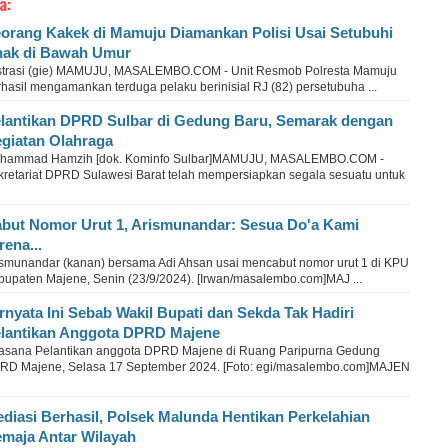
a:
orang Kakek di Mamuju Diamankan Polisi Usai Setubuhi
ak di Bawah Umur
ustrasi (gie) MAMUJU, MASALEMBO.COM - Unit Resmob Polresta Mamuju
hasil mengamankan terduga pelaku berinisial RJ (82) persetubuha ...
lantikan DPRD Sulbar di Gedung Baru, Semarak dengan
giatan Olahraga
hammad Hamzih [dok. Kominfo Sulbar]MAMUJU, MASALEMBO.COM -
kretariat DPRD Sulawesi Barat telah mempersiapkan segala sesuatu untuk
but Nomor Urut 1, Arismunandar: Sesua Do'a Kami
rena...
ismunandar (kanan) bersama Adi Ahsan usai mencabut nomor urut 1 di KPU
bupaten Majene, Senin (23/9/2024). [Irwan/masalembo.com]MAJ ...
rnyata Ini Sebab Wakil Bupati dan Sekda Tak Hadiri
lantikan Anggota DPRD Majene
asana Pelantikan anggota DPRD Majene di Ruang Paripurna Gedung
RD Majene, Selasa 17 September 2024. [Foto: egi/masalembo.com]MAJEN
diasi Berhasil, Polsek Malunda Hentikan Perkelahian
maja Antar Wilayah