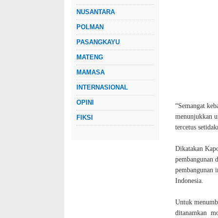
NUSANTARA
POLMAN
PASANGKAYU
MATENG
MAMASA
INTERNASIONAL
OPINI
“Semangat keba
menunjukkan ur
FIKSI
tercetus setida
Dikatakan Kapo
pembangunan di
pembangunan in
Indonesia.
Untuk menumbuh
ditanamkan mor