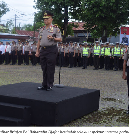
lbar Brigjen Pol Baharudin Djafar bertindak selaku inspektur upacara peringat