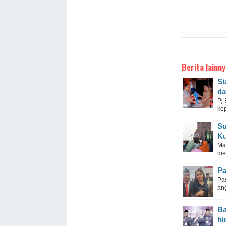
Berita lainny
Si
da
Pj
ke
Su
Ku
Ma
men
Pa
Pas
an
Ba
hi