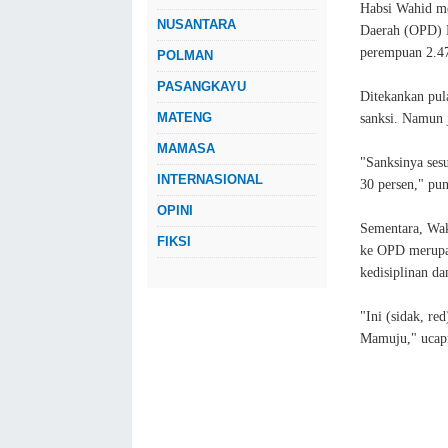
Habsi Wahid me
NUSANTARA
Daerah (OPD) M
perempuan 2.47
POLMAN
PASANGKAYU
Ditekankan pul
MATENG
sanksi. Namun j
MAMASA
"Sanksinya sesu
INTERNASIONAL
30 persen," pu
OPINI
Sementara, Wak
FIKSI
ke OPD merupak
kedisiplinan da
"Ini (sidak, r
Mamuju," ucapn