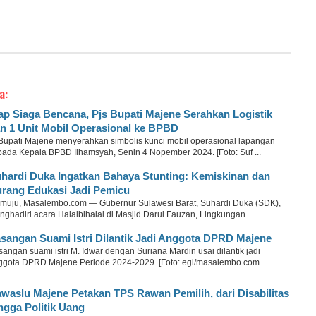
a:
ap Siaga Bencana, Pjs Bupati Majene Serahkan Logistik
n 1 Unit Mobil Operasional ke BPBD
 Bupati Majene menyerahkan simbolis kunci mobil operasional lapangan
pada Kepala BPBD Ilhamsyah, Senin 4 Nopember 2024. [Foto: Suf ...
hardi Duka Ingatkan Bahaya Stunting: Kemiskinan dan
rang Edukasi Jadi Pemicu
muju, Masalembo.com — Gubernur Sulawesi Barat, Suhardi Duka (SDK),
ghadiri acara Halalbihalal di Masjid Darul Fauzan, Lingkungan ...
sangan Suami Istri Dilantik Jadi Anggota DPRD Majene
angan suami istri M. Idwar dengan Suriana Mardin usai dilantik jadi
ggota DPRD Majene Periode 2024-2029. [Foto: egi/masalembo.com ...
waslu Majene Petakan TPS Rawan Pemilih, dari Disabilitas
ngga Politik Uang