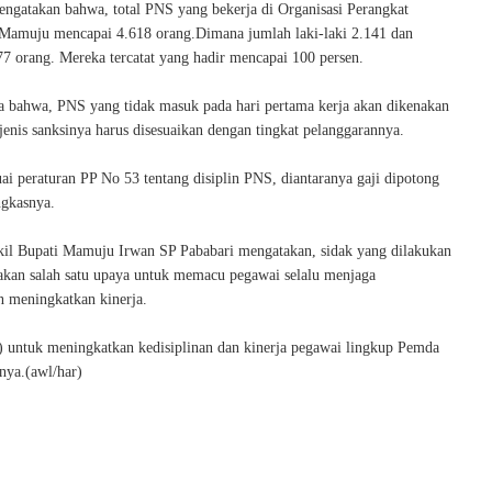
ngatakan bahwa, total PNS yang bekerja di Organisasi Perangkat
amuju mencapai 4.618 orang.Dimana jumlah laki-laki 2.141 dan
7 orang. Mereka tercatat yang hadir mencapai 100 persen.
a bahwa, PNS yang tidak masuk pada hari pertama kerja akan dikenakan
enis sanksinya harus disesuaikan dengan tingkat pelanggarannya.
ai peraturan PP No 53 tentang disiplin PNS, diantaranya gaji dipotong
ngkasnya.
il Bupati Mamuju Irwan SP Pababari mengatakan, sidak yang dilakukan
an salah satu upaya untuk memacu pegawai selalu menjaga
n meningkatkan kinerja.
ed) untuk meningkatkan kedisiplinan dan kinerja pegawai lingkup Pemda
ya.(awl/har)