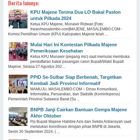
Berita lainnya:
KPU Majene Terima Dua LO Bakal Paslon
untuk Pilkada 2024
Ketua KPU Majene, Munawir Ridwan [Foto:
Irwan/masalembo.com]MAJENE, MASALEMBO.COM -
Komisi Pemilihan Umum (KPU) Kabupaten Majene telah ...
Mulai Hari Ini Kontestan Pilkada Majene
Pemeriksaan Kesehatan
Ketua KPU Munawir (pegang mic) saat memulai membuka
pendaftaran bakal pasangan calon Bupati/Wakil Bupati
Majene, Selasa 27 Agustus 202 ...
PPID Se-Sulbar Siap Berbenah, Targetkan
Kembali Jadi Provinsi Informatif
MAMUJU, MASALEMBO.COM – Dinas Komunikasi,
Informatika, Persandian, dan Statistik (Kominfoperss)
Pemerintah Provinsi Sulawesi Barat (Su ...
BNPB Janji Cairkan Bantuan Gempa Majene
Akhir Oktober
Pjs Bupati Majene Habibie Azis dan Sekda Ardiansyah saat
melalukan koordinasi dengan pihak BNPB di Jakarta,
Senin 30 September 2024. ( ...