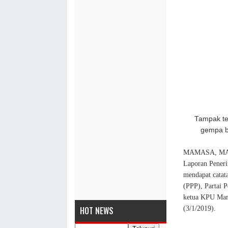
Tampak te
gempa b
MAMASA, MASA
Laporan Pene
mendapat catat
(PPP), Partai P
ketua KPU Mama
(3/1/2019).
HOT NEWS