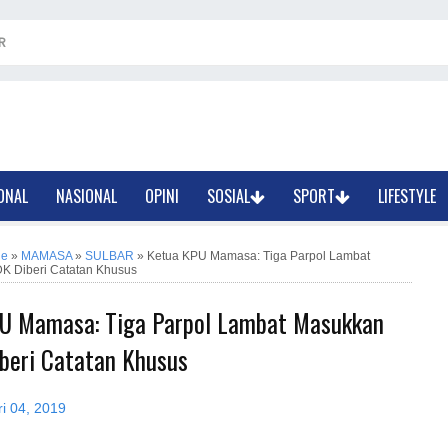
R
ONAL
NASIONAL
OPINI
SOSIAL
SPORT
LIFESTYLE
ne
»
MAMASA
»
SULBAR
»
Ketua KPU Mamasa: Tiga Parpol Lambat
 Diberi Catatan Khusus
U Mamasa: Tiga Parpol Lambat Masukkan
beri Catatan Khusus
i 04, 2019