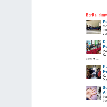
Berita lainny
Pe
MA
ke
dari
Di
P
PO
Ke
gencar t ...
Ka
Pe
Ke
Ma
Se
An
Il
ber