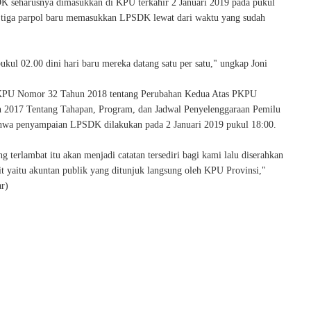
K seharusnya dimasukkan di KPU terkahir 2 Januari 2019 pada pukul
tiga parpol baru memasukkan LPSDK lewat dari waktu yang sudah
pukul 02.00 dini hari baru mereka datang satu per satu," ungkap Joni
KPU Nomor 32 Tahun 2018 tentang Perubahan Kedua Atas PKPU
 2017 Tentang Tahapan, Program, dan Jadwal Penyelenggaraan Pemilu
hwa penyampaian LPSDK dilakukan pada 2 Januari 2019 pukul 18:00.
ng terlambat itu akan menjadi catatan tersediri bagi kami lalu diserahkan
it yaitu akuntan publik yang ditunjuk langsung oleh KPU Provinsi,"
ar)