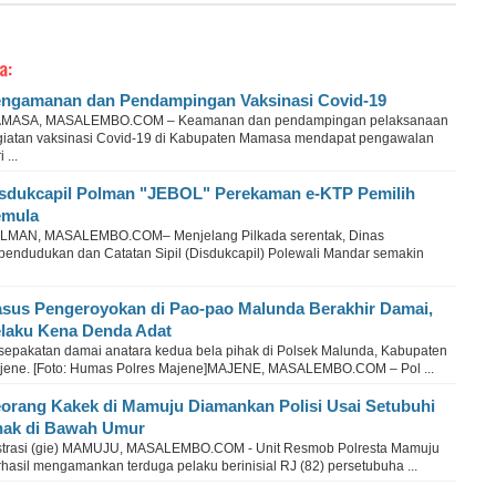
a:
ngamanan dan Pendampingan Vaksinasi Covid-19
MASA, MASALEMBO.COM – Keamanan dan pendampingan pelaksanaan
giatan vaksinasi Covid-19 di Kabupaten Mamasa mendapat pengawalan
 ...
sdukcapil Polman "JEBOL" Perekaman e-KTP Pemilih
emula
LMAN, MASALEMBO.COM– Menjelang Pilkada serentak, Dinas
pendudukan dan Catatan Sipil (Disdukcapil) Polewali Mandar semakin
sus Pengeroyokan di Pao-pao Malunda Berakhir Damai,
laku Kena Denda Adat
sepakatan damai anatara kedua bela pihak di Polsek Malunda, Kabupaten
jene. [Foto: Humas Polres Majene]MAJENE, MASALEMBO.COM – Pol ...
orang Kakek di Mamuju Diamankan Polisi Usai Setubuhi
ak di Bawah Umur
ustrasi (gie) MAMUJU, MASALEMBO.COM - Unit Resmob Polresta Mamuju
hasil mengamankan terduga pelaku berinisial RJ (82) persetubuha ...