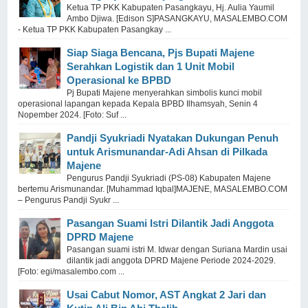
Ketua TP PKK Kabupaten Pasangkayu, Hj. Aulia Yaumil
Ambo Djiwa. [Edison S]PASANGKAYU, MASALEMBO.COM
- Ketua TP PKK Kabupaten Pasangkay ...
Siap Siaga Bencana, Pjs Bupati Majene
Serahkan Logistik dan 1 Unit Mobil
Operasional ke BPBD
Pj Bupati Majene menyerahkan simbolis kunci mobil
operasional lapangan kepada Kepala BPBD Ilhamsyah, Senin 4
Nopember 2024. [Foto: Suf ...
Pandji Syukriadi Nyatakan Dukungan Penuh
untuk Arismunandar-Adi Ahsan di Pilkada
Majene
Pengurus Pandji Syukriadi (PS-08) Kabupaten Majene
bertemu Arismunandar. [Muhammad Iqbal]MAJENE, MASALEMBO.COM
– Pengurus Pandji Syukr ...
Pasangan Suami Istri Dilantik Jadi Anggota
DPRD Majene
Pasangan suami istri M. Idwar dengan Suriana Mardin usai
dilantik jadi anggota DPRD Majene Periode 2024-2029.
[Foto: egi/masalembo.com ...
Usai Cabut Nomor, AST Angkat 2 Jari dan