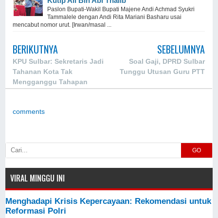
Kutip Ali Bin Abi Thalib
Paslon Bupati-Wakil Bupati Majene Andi Achmad Syukri
Tammalele dengan Andi Rita Mariani Basharu usai
mencabut nomor urut. [Irwan/masal ...
BERIKUTNYA
SEBELUMNYA
KPU Sulbar: Sekretaris Jadi
Soal Gaji, DPRD Sulbar
Tahanan Kota Tak
Tunggu Utusan Guru PTT
Mengganggu Tahapan
Pemilu
comments
GO
VIRAL MINGGU INI
Menghadapi Krisis Kepercayaan: Rekomendasi untuk
Reformasi Polri