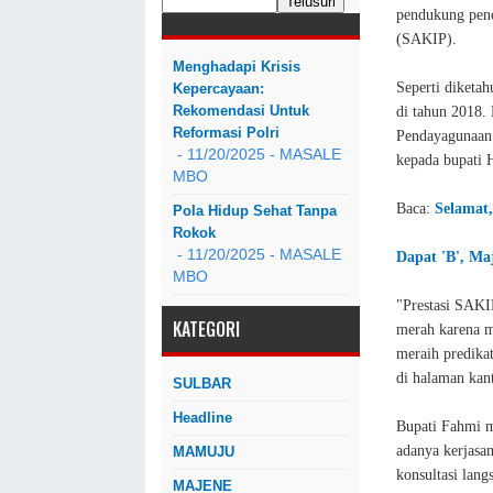
pendukung penca
(SAKIP).
Menghadapi Krisis
Seperti diketa
Kepercayaan:
Rekomendasi Untuk
di tahun 2018.
Reformasi Polri
Pendayagunaan 
- 11/20/2025
- MASALE
kepada bupati 
MBO
Baca:
Selamat
Pola Hidup Sehat Tanpa
Rokok
- 11/20/2025
- MASALE
Dapat 'B', Ma
MBO
"Prestasi SAKI
KATEGORI
merah karena m
meraih predika
di halaman kan
SULBAR
Headline
Bupati Fahmi 
adanya kerjasa
MAMUJU
konsultasi lan
MAJENE