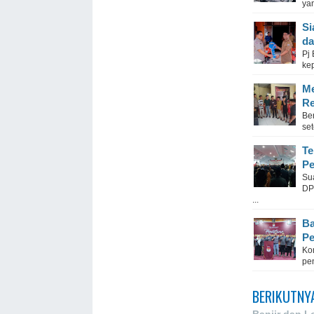
ya
Si
da
Pj
ke
Me
Re
Be
set
Te
Pe
Su
DP
...
Ba
Pe
Ko
pen
BERIKUTNY