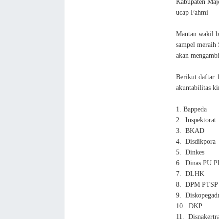
Kabupaten Maje
ucap Fahmi
Mantan wakil b
sampel meraih
akan mengambi
Berikut daftar
akuntabilitas k
1.
Bappeda
2.
Inspektorat
3.
BKAD
4.
Disdikpora
5.
Dinkes
6.
Dinas PU P
7.
DLHK
8.
DPM PTSP
9.
Diskopegadr
10.
DKP
11.
Disnakertr