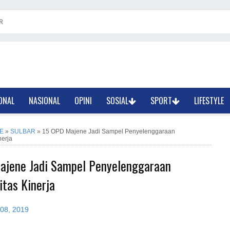
R
ONAL
NASIONAL
OPINI
SOSIAL
SPORT
LIFESTYLE
E
»
SULBAR
»
15 OPD Majene Jadi Sampel Penyelenggaraan
nerja
ajene Jadi Sampel Penyelenggaraan
itas Kinerja
 08, 2019