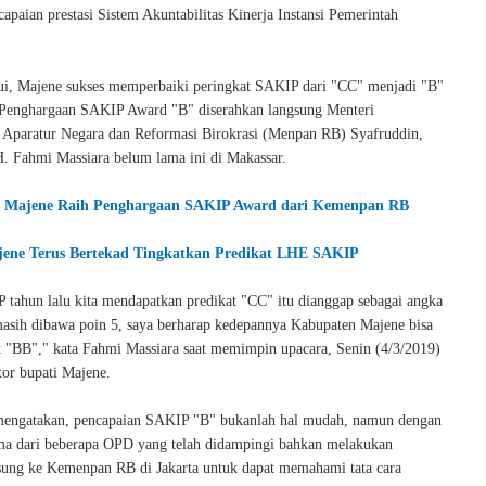
paian prestasi Sistem Akuntabilitas Kinerja Instansi Pemerintah
hui, Majene sukses memperbaiki peringkat SAKIP dari "CC" menjadi "B"
 Penghargaan SAKIP Award "B" diserahkan langsung Menteri
Aparatur Negara dan Reformasi Birokrasi (Menpan RB) Syafruddin,
H. Fahmi Massiara belum lama ini di Makassar.
, Majene Raih Penghargaan SAKIP Award dari Kemenpan RB
jene Terus Bertekad Tingkatkan Predikat LHE SAKIP
P tahun lalu kita mendapatkan predikat "CC" itu dianggap sebagai angka
asih dibawa poin 5, saya berharap kedepannya Kabupaten Majene bisa
t "BB"," kata Fahmi Massiara saat memimpin upacara, Senin (4/3/2019)
tor bupati Majene.
mengatakan, pencapaian SAKIP "B" bukanlah hal mudah, namun dengan
ma dari beberapa OPD yang telah didampingi bahkan melakukan
gsung ke Kemenpan RB di Jakarta untuk dapat memahami tata cara