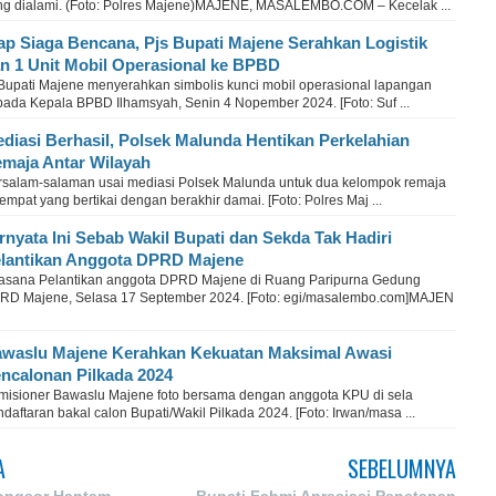
ng dialami. (Foto: Polres Majene)MAJENE, MASALEMBO.COM – Kecelak ...
ap Siaga Bencana, Pjs Bupati Majene Serahkan Logistik
n 1 Unit Mobil Operasional ke BPBD
 Bupati Majene menyerahkan simbolis kunci mobil operasional lapangan
pada Kepala BPBD Ilhamsyah, Senin 4 Nopember 2024. [Foto: Suf ...
diasi Berhasil, Polsek Malunda Hentikan Perkelahian
maja Antar Wilayah
rsalam-salaman usai mediasi Polsek Malunda untuk dua kelompok remaja
empat yang bertikai dengan berakhir damai. [Foto: Polres Maj ...
rnyata Ini Sebab Wakil Bupati dan Sekda Tak Hadiri
lantikan Anggota DPRD Majene
asana Pelantikan anggota DPRD Majene di Ruang Paripurna Gedung
RD Majene, Selasa 17 September 2024. [Foto: egi/masalembo.com]MAJEN
waslu Majene Kerahkan Kekuatan Maksimal Awasi
ncalonan Pilkada 2024
misioner Bawaslu Majene foto bersama dengan anggota KPU di sela
daftaran bakal calon Bupati/Wakil Pilkada 2024. [Foto: Irwan/masa ...
A
SEBELUMNYA