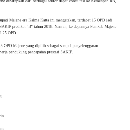
ne diharapkan dari berbagai sektor dapat konsultasi ke Kemenpan RB,"
upati Majene era Kalma Katta ini mengatakan, terdapat 15 OPD jadi
 SAKIP predikat "B" tahun 2018. Namun, ke depannya Pemkab Majene
l 25 OPD.
 15 OPD Majene yang dipilih sebagai sampel penyelenggaran
inerja pendukung pencapaian prestasi SAKIP.
R
in
ans