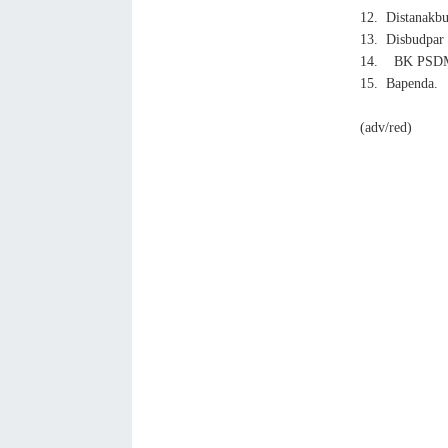
12.
Distanakb
13.
Disbudpar
14. BK PSD
15.
Bapenda.
(adv/red)