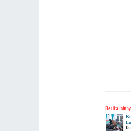
Berita lainny
Ke
Lu
Ko