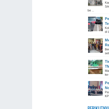
Ka
S/
be ...
Pe
Te
Ko
di
Me
Re
Be
set
Ti
TM
Ma
ke
Pe
No
Pa
KP
BERIKUTNY