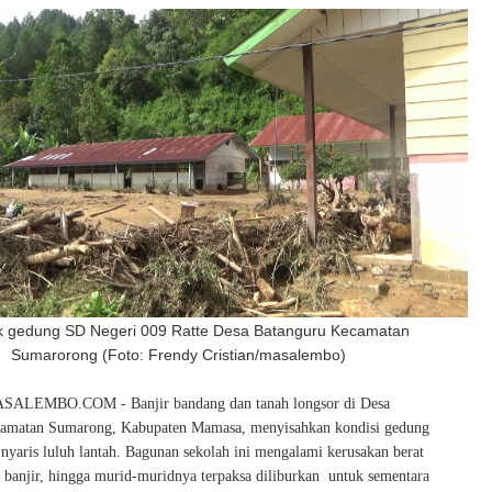
 gedung SD Negeri 009 Ratte Desa Batanguru Kecamatan
Sumarorong (Foto: Frendy Cristian/masalembo)
LEMBO.COM - Banjir bandang dan tanah longsor di Desa
camatan Sumarong, Kabupaten Mamasa, menyisahkan kondisi gedung
nyaris luluh lantah. Bagunan sekolah ini mengalami kerusakan berat
g banjir, hingga murid-muridnya terpaksa diliburkan untuk sementara