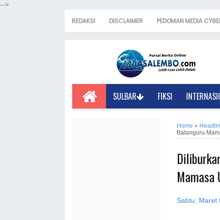
-->
REDAKSI
DISCLAIMER
PEDOMAN MEDIA CYBE
SULBAR
FIKSI
INTERNASI
Home
»
Headli
Batanguru Mama
Diliburka
Mamasa U
Sabtu, Maret 