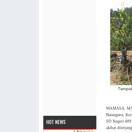
Tampak
MAMASA, MASA
Batanguru, Ke
HOT NEWS
SD Negeri 009 
akibat diterjan