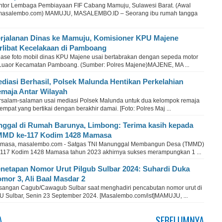
ntor Lembaga Pembiayaan FIF Cabang Mamuju, Sulawesi Barat. (Awal
masalembo.com) MAMUJU, MASALEMBO.ID – Seorang ibu rumah tangga
rjalanan Dinas ke Mamuju, Komisioner KPU Majene
rlibat Kecelakaan di Pamboang
lase foto mobil dinas KPU Majene usai bertabrakan dengan sepeda motor
 Luaor Kecamatan Pamboang. (Sumber: Polres Majene)MAJENE, MA ...
diasi Berhasil, Polsek Malunda Hentikan Perkelahian
maja Antar Wilayah
rsalam-salaman usai mediasi Polsek Malunda untuk dua kelompok remaja
empat yang bertikai dengan berakhir damai. [Foto: Polres Maj ...
nggal di Rumah Barunya, Limbong: Terima kasih kepada
MD ke-117 Kodim 1428 Mamasa
masa, masalembo.com - Satgas TNI Manunggal Membangun Desa (TMMD)
-117 Kodim 1428 Mamasa tahun 2023 akhirnya sukses merampungkan 1 ...
netapan Nomor Urut Pilgub Sulbar 2024: Suhardi Duka
mor 3, Ali Baal Masdar 2
sangan Cagub/Cawagub Sulbar saat menghadiri pencabutan nomor urut di
U Sulbar, Senin 23 September 2024. [Masalembo.com/ist]MAMUJU, ...
A
SEBELUMNYA