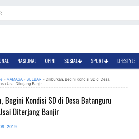
R
ONAL
NASIONAL
OPINI
SOSIAL
SPORT
LIFESTYLE
ne
»
MAMASA
»
SULBAR
»
Diliburkan, Begini Kondisi SD di Desa
sa Usai Diterjang Banjir
n, Begini Kondisi SD di Desa Batanguru
sai Diterjang Banjir
09, 2019