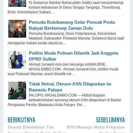
Pj Gubernur Bahtiar Baharuddin (batik) saat menyambangi
korban kebakaran di Desa Tangga Tangnga, Tinambung.
[Foto: Kominfopers Sulbar] ...
Pemuda Bulubawang Gelar Puncak Pesta
Rakyat Berkonsep Zaman Dulu
Pemuda Bulubawang, Desa Patampanua, Kecamatan
Matakali, Kabupaten Polewali Mandar, Sulawesi Barat saat
menggelar malam pesta rakyat pa ...
Politisi Muda Polman Dilantik Jadi Anggota
DPRD Sulbar
Ahmad Junaedi Azis dan keluarga (ist)MAJENE,
MASALEMBO.COM - Ahmad Junaedi Azis, politisi muda
asal Polewali Mandar, resmi dilantik me ...
Tidak Netral, Oknum ASN Dilaporkan ke
Bawaslu Palopo
PALOPO, MASALEMBO.COM — Akibat dugaan
ketidaknetralan seorang oknum ASN dilaporkan di Badan
Pengawas Pemilu (Bawaslu) Kota Palopo. Pel ...
BERIKUTNYA
SEBELUMNYA
Granat Diledakkan Tim
KPU Mamuju Mulai Pelipatan