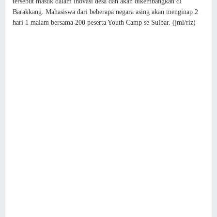
tersebut masuk dalam inovasi desa dan akan dikembangkan di
Barakkang. Mahasiswa dari beberapa negara asing akan menginap 2
hari 1 malam bersama 200 peserta Youth Camp se Sulbar. (jml/riz)