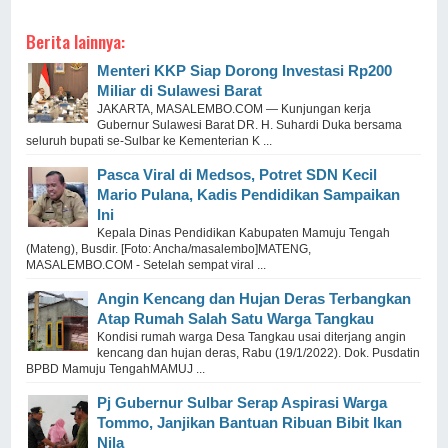
Berita lainnya:
Menteri KKP Siap Dorong Investasi Rp200
Miliar di Sulawesi Barat
JAKARTA, MASALEMBO.COM — Kunjungan kerja
Gubernur Sulawesi Barat DR. H. Suhardi Duka bersama
seluruh bupati se-Sulbar ke Kementerian K ...
Pasca Viral di Medsos, Potret SDN Kecil
Mario Pulana, Kadis Pendidikan Sampaikan
Ini
Kepala Dinas Pendidikan Kabupaten Mamuju Tengah
(Mateng), Busdir. [Foto: Ancha/masalembo]MATENG,
MASALEMBO.COM - Setelah sempat viral ...
Angin Kencang dan Hujan Deras Terbangkan
Atap Rumah Salah Satu Warga Tangkau
Kondisi rumah warga Desa Tangkau usai diterjang angin
kencang dan hujan deras, Rabu (19/1/2022). Dok. Pusdatin
BPBD Mamuju TengahMAMUJ ...
Pj Gubernur Sulbar Serap Aspirasi Warga
Tommo, Janjikan Bantuan Ribuan Bibit Ikan
Nila