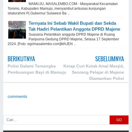
MAMUJU, MASALEMBO.COM - Masyarakat Kecamatan
Tommo, Kabupaten Mamuju, menyambut antusias kunjungan
silaturahmi Pj Gubernur Sulawesi Ba ...
Ternyata Ini Sebab Wakil Bupati dan Sekda
Tak Hadiri Pelantikan Anggota DPRD Majene
Suasana Pelantikan anggota DPRD Majene di Ruang
Paripurna Gedung DPRD Majene, Selasa 17 September
2024. [Foto: egi/masalembo.com]MAJEN ...
BERIKUTNYA
SEBELUMNYA
Polisi Dalami Tersangka
Kerap Curi Kotak Amal Masjid,
Pembuangan Bayi di Mamuju
Seorang Pelajar di Majene
Diamankan Polisi
comments
GO