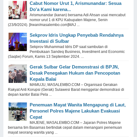
Cabut Nomor Urut 1, Arismunandar: Sesua
Do'a Kami karena...
Arismunandar (kanan) bersama Adi Ahsan usai mencabut
nomor urut 1 di KPU Kabupaten Majene, Senin
(23/9/2024). [Irwan/masalembo.com]MAJ ...
Sekprov Idris Ungkap Penyebab Rendahnya
Investasi di Sulbar
Sekprov Muhammad Idris DP saat sambutan di
Pembukaan Sandeq Business, Investment and Economic
(Saqbe) Forum, Kamis 13 September 2024. ...
Gerak Sulbar Gelar Demonstrasi di BPJN,
Desak Penegakan Hukum dan Pencopotan
Kepala Balai
MAMUJU, MASALEMBO.COM – Organisasi Gerakan
Rakyat Anti Korupsi (Gerak) Sulawesi Barat menggelar demonstrasi di
depan kantor Balai Pela ...
Penemuan Mayat Wanita Mengapung di Laut,
Personel Polres Majene Lakukan Evakuasi
Cepat
MAJENE, MASALEMBO.COM – Jajaran Polres Majene
bersama tim Basarnas bertindak cepat dalam menangani penemuan
mayat seorang wanita yang ...