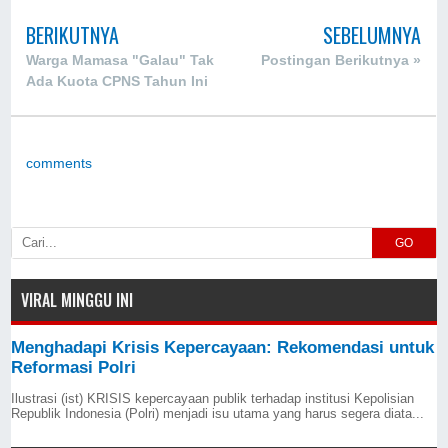
BERIKUTNYA
SEBELUMNYA
Warga Mamasa "Galau" Tak
Postingan Berikutnya »
Ada Kuota CPNS Tahun Ini
comments
GO
VIRAL MINGGU INI
Menghadapi Krisis Kepercayaan: Rekomendasi untuk
Reformasi Polri
Ilustrasi (ist) KRISIS kepercayaan publik terhadap institusi Kepolisian
Republik Indonesia (Polri) menjadi isu utama yang harus segera diata...