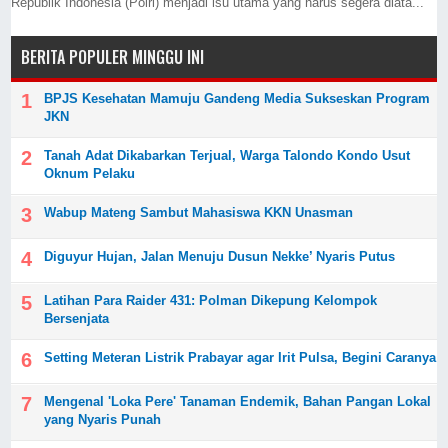
Republik Indonesia (Polri) menjadi isu utama yang harus segera diata...
BERITA POPULER MINGGU INI
BPJS Kesehatan Mamuju Gandeng Media Sukseskan Program
JKN
Tanah Adat Dikabarkan Terjual, Warga Talondo Kondo Usut
Oknum Pelaku
Wabup Mateng Sambut Mahasiswa KKN Unasman
Diguyur Hujan, Jalan Menuju Dusun Nekke’ Nyaris Putus
Latihan Para Raider 431: Polman Dikepung Kelompok
Bersenjata
Setting Meteran Listrik Prabayar agar Irit Pulsa, Begini Caranya
Mengenal 'Loka Pere' Tanaman Endemik, Bahan Pangan Lokal
yang Nyaris Punah