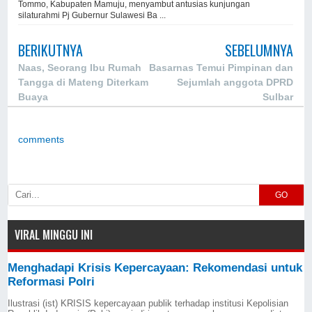
Tommo, Kabupaten Mamuju, menyambut antusias kunjungan
silaturahmi Pj Gubernur Sulawesi Ba ...
BERIKUTNYA
SEBELUMNYA
Naas, Seorang Ibu Rumah
Basarnas Temui Pimpinan dan
Tangga di Mateng Diterkam
Sejumlah anggota DPRD
Buaya
Sulbar
comments
GO
VIRAL MINGGU INI
Menghadapi Krisis Kepercayaan: Rekomendasi untuk
Reformasi Polri
Ilustrasi (ist) KRISIS kepercayaan publik terhadap institusi Kepolisian