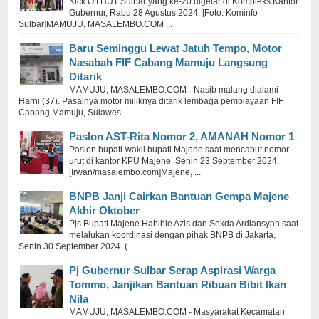
Kick Off HUT Sulbar yang ke-20 digelar di Kompleks Kantor
Gubernur, Rabu 28 Agustus 2024. [Foto: Kominfo
Sulbar]MAMUJU, MASALEMBO.COM ...
Baru Seminggu Lewat Jatuh Tempo, Motor
Nasabah FIF Cabang Mamuju Langsung
Ditarik
MAMUJU, MASALEMBO.COM - Nasib malang dialami
Harni (37). Pasalnya motor miliknya ditarik lembaga pembiayaan FIF
Cabang Mamuju, Sulawes ...
Paslon AST-Rita Nomor 2, AMANAH Nomor 1
Paslon bupati-wakil bupati Majene saat mencabut nomor
urut di kantor KPU Majene, Senin 23 September 2024.
[Irwan/masalembo.com]Majene, ...
BNPB Janji Cairkan Bantuan Gempa Majene
Akhir Oktober
Pjs Bupati Majene Habibie Azis dan Sekda Ardiansyah saat
melalukan koordinasi dengan pihak BNPB di Jakarta,
Senin 30 September 2024. ( ...
Pj Gubernur Sulbar Serap Aspirasi Warga
Tommo, Janjikan Bantuan Ribuan Bibit Ikan
Nila
MAMUJU, MASALEMBO.COM - Masyarakat Kecamatan