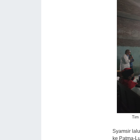
Tim
Syamsir lal
ke Patma-Lu