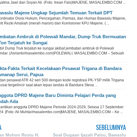
yatma Jawi dan Soyan Ali. (Foto: Irwan Fals)MAJENE, MASALEMBO.COM ...
waslu Majene Ungkap Sejumlah Temuan Terkait DPT
ordinator Divisi Hukum, Pencegahan, Parmas, dan Humas Bawaslu Majene,
nti Rezki Amaliah (merah maron) dan Komisioner KPU Majene. ( ...
mbatan Ambruk di Polewali Mandar, Dump Truk Bermuatan
Ton Terjatuh ke Sungai
il Dump Truk terjatuh ke sungai akibat jembatan ambruk di Polewali
ndar. (Asrianto/masalembo.com)POLEWALI, MASALEMBO.COM – Sebuah
kta-Fakta Terkait Kecelakaan Pesawat Trigana di Bandara
manap Serui, Papua
dan pesawat ATR 42 seri 500 dengan kode registrasi PK-YSP milik Trigana
 usai tergelincir saat akan lepas landas di Bandara Steva ...
ggota DPRD Majene Baru Diminta Pelajari Perda yang
dah Ada
lantikan anggota DPRD Majene Periode 2024-2029, Selasa 17 September
24. [Foto: Ali Muhtar/masalembo.com]MAJENE, MASALEMBO.COM – Ke ...
A
SEBELUMNYA
n Mohon Restu H.
Soal Dugaan Ijazah Palsu, Bawaslu