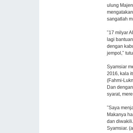
ulung Majen
mengatakan 
sangatlah m
"17 milyar 
lagi bantua
dengan kabup
jempol," tut
Syamsiar me
2016, kala 
(Fahmi-Lukm
Dan dengan n
syarat, mer
"Saya menjam
Makanya haru
dan diwakili
Syamsiar. (a