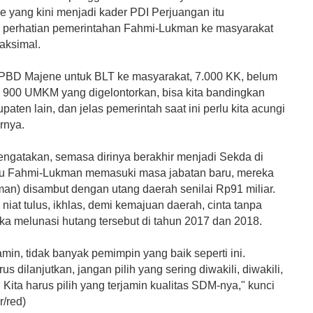
e yang kini menjadi kader PDI Perjuangan itu
perhatian pemerintahan Fahmi-Lukman ke masyarakat
aksimal.
APBD Majene untuk BLT ke masyarakat, 7.000 KK, belum
n 900 UMKM yang digelontorkan, bisa kita bandingkan
aten lain, dan jelas pemerintah saat ini perlu kita acungi
urnya.
ngatakan, semasa dirinya berakhir menjadi Sekda di
itu Fahmi-Lukman memasuki masa jabatan baru, mereka
an) disambut dengan utang daerah senilai Rp91 miliar.
iat tulus, ikhlas, demi kemajuan daerah, cinta tanpa
eka melunasi hutang tersebut di tahun 2017 dan 2018.
in, tidak banyak pemimpin yang baik seperti ini.
s dilanjutkan, jangan pilih yang sering diwakili, diwakili,
. Kita harus pilih yang terjamin kualitas SDM-nya," kunci
r/red)