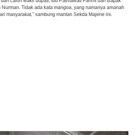
i dan calon wakil bupati, Ibu Patmawati Fahmi dan Bapak
 Nurman. Tidak ada kata
mangoa
, yang namanya amanah
dari masyarakat," sambung mantan Sekda Majene ini.