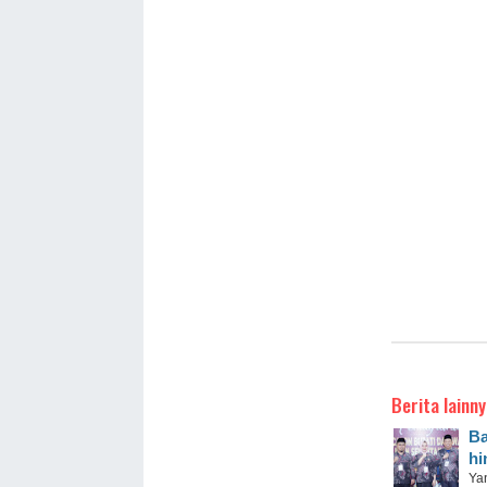
Berita lainny
Ba
hi
Ya