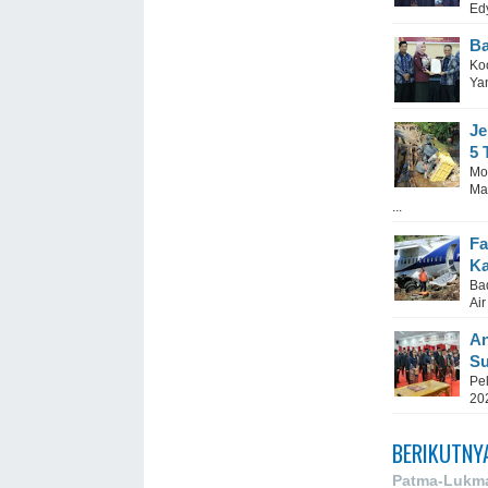
Ed
Ba
Ko
Ya
Je
5 
Mob
Ma
...
Fa
Ka
Ba
Air
An
Su
Pe
20
BERIKUTNY
Patma-Lukma