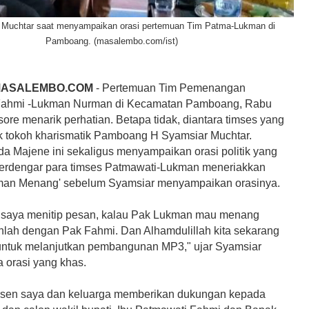
 Muchtar saat menyampaikan orasi pertemuan Tim Patma-Lukman di
Pamboang. (masalembo.com/ist)
MASALEMBO.COM
- Pertemuan Tim Pemenangan
Fahmi -Lukman Nurman di Kecamatan Pamboang, Rabu
sore menarik perhatian. Betapa tidak, diantara timses yang
k tokoh kharismatik Pamboang H Syamsiar Muchtar.
a Majene ini sekaligus menyampaikan orasi politik yang
erdengar para timses Patmawati-Lukman meneriakkan
man Menang' sebelum Syamsiar menyampaikan orasinya.
 saya menitip pesan, kalau Pak Lukman mau menang
lah dengan Pak Fahmi. Dan Alhamdulillah kita sekarang
untuk melanjutkan pembangunan MP3," ujar Syamsiar
 orasi yang khas.
rsen saya dan keluarga memberikan dukungan kepada