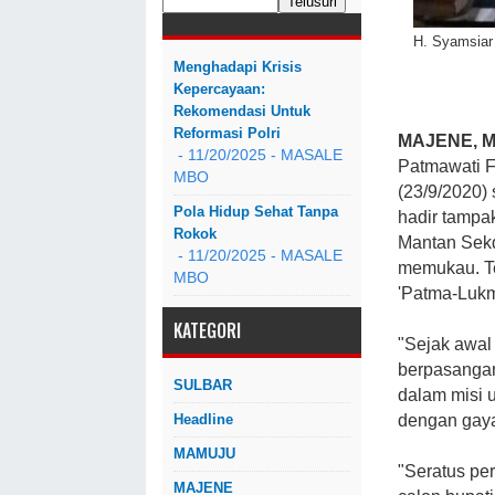
H. Syamsiar
Menghadapi Krisis
Kepercayaan:
Rekomendasi Untuk
Reformasi Polri
MAJENE, 
- 11/20/2025
- MASALE
Patmawati 
MBO
(23/9/2020) 
Pola Hidup Sehat Tanpa
hadir tampa
Rokok
Mantan Sekd
- 11/20/2025
- MASALE
memukau. T
MBO
'Patma-Luk
KATEGORI
"Sejak awal
berpasangan
SULBAR
dalam misi 
dengan gaya
Headline
MAMUJU
"Seratus pe
MAJENE