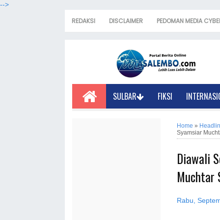
-->
REDAKSI
DISCLAIMER
PEDOMAN MEDIA CYBE
SULBAR
FIKSI
INTERNASI
Home
»
Headli
Syamsiar Much
Diawali 
Muchtar 
Rabu, Septem