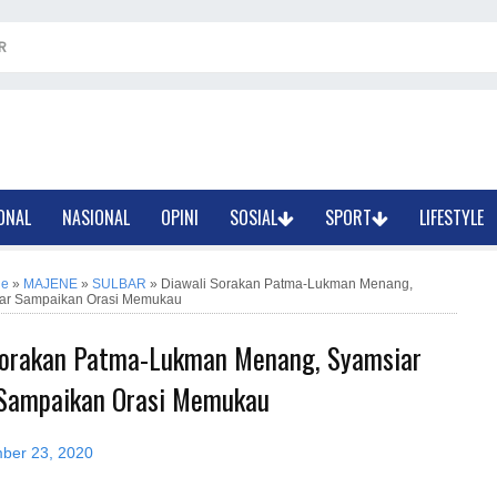
R
ONAL
NASIONAL
OPINI
SOSIAL
SPORT
LIFESTYLE
ne
»
MAJENE
»
SULBAR
»
Diawali Sorakan Patma-Lukman Menang,
tar Sampaikan Orasi Memukau
Sorakan Patma-Lukman Menang, Syamsiar
Sampaikan Orasi Memukau
ber 23, 2020