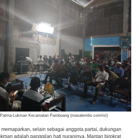
 Patma-Lukman Kecamatan Pamboang (masalembo.com/ist)
u memaparkan, selain sebagai anggota partai, dukungan
kman adalah panggilan hati nuraninya. Mantan birokrat