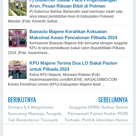
Aren, Pesan Ribuan Bibit di Polman
Pj Gubernur Bahtiar Baharudin saat meninjau salah satu
area lokasi pembibitan Aren di Kabupaten Polewali
Mandar. [Foto: Kominfo Sulbar ...
Bawaslu Majene Kerahkan Kekuatan
Maksimal Awasi Pencalonan Pilkada 2024
Komisioner Bawaslu Majene foto bersama dengan anggota
KPU di sela pendaftaran bakal calon Bupati/Wakil Pilkada
2024. [Foto: Irwan/masa ...
KPU Majene Terima Dua LO Bakal Paslon
untuk Pilkada 2024
Ketua KPU Majene, Munawir Ridwan [Foto:
Irwan/masalembo.com]MAJENE, MASALEMBO.COM -
Komisi Pemilihan Umum (KPU) Kabupaten Majene telah ...
BERIKUTNYA
SEBELUMNYA
Gempa 5,4 Magnitudo
Anggota DPRD Sulbar Sebut
Guncang Mamuju Tengah,
Patmawati Fahmi Kader PGRI
Tak Berpotensi Tsunami
Terbaik, Politik Identitas Harus
Dihilangkan