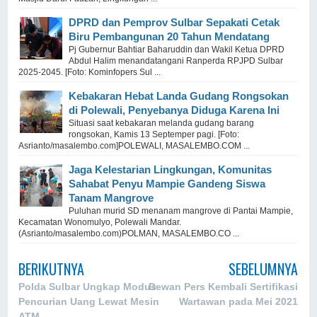
DPRD dan Pemprov Sulbar Sepakati Cetak
Biru Pembangunan 20 Tahun Mendatang
Pj Gubernur Bahtiar Baharuddin dan Wakil Ketua DPRD
Abdul Halim menandatangani Ranperda RPJPD Sulbar
2025-2045. [Foto: Kominfopers Sul ...
Kebakaran Hebat Landa Gudang Rongsokan
di Polewali, Penyebanya Diduga Karena Ini
Situasi saat kebakaran melanda gudang barang
rongsokan, Kamis 13 Septemper pagi. [Foto:
Asrianto/masalembo.com]POLEWALI, MASALEMBO.COM ...
Jaga Kelestarian Lingkungan, Komunitas
Sahabat Penyu Mampie Gandeng Siswa
Tanam Mangrove
Puluhan murid SD menanam mangrove di Pantai Mampie,
Kecamatan Wonomulyo, Polewali Mandar.
(Asrianto/masalembo.com)POLMAN, MASALEMBO.CO ...
BERIKUTNYA
SEBELUMNYA
Polda Sulbar Ungkap Modus
Dewan Pers Kembali Sertifikasi
Pencurian Uang Lewat Mesin
Wartawan pada Mei 2021
ATM