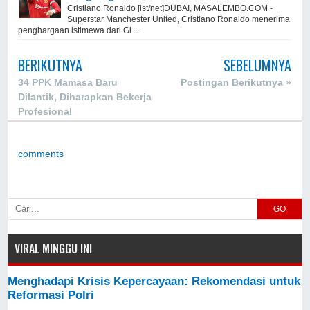
Cristiano Ronaldo [ist/net]DUBAI, MASALEMBO.COM -
Superstar Manchester United, Cristiano Ronaldo menerima
penghargaan istimewa dari Gl ...
BERIKUTNYA
SEBELUMNYA
34 PPK Mamasa Baru
Postingan Berikutnya »
Dilantik, Diharapkan Bekerja
Profesional
comments
GO
VIRAL MINGGU INI
Menghadapi Krisis Kepercayaan: Rekomendasi untuk
Reformasi Polri