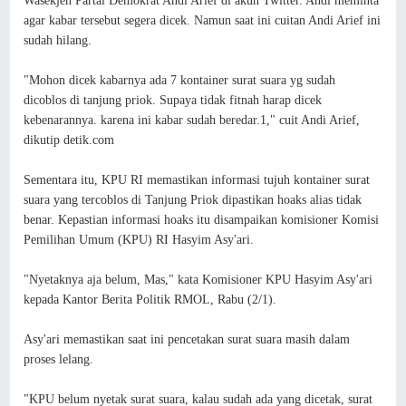
Wasekjen Partai Demokrat Andi Arief di akun Twitter. Andi meminta
agar kabar tersebut segera dicek. Namun saat ini cuitan Andi Arief ini
sudah hilang.
"Mohon dicek kabarnya ada 7 kontainer surat suara yg sudah
dicoblos di tanjung priok. Supaya tidak fitnah harap dicek
kebenarannya. karena ini kabar sudah beredar.1," cuit Andi Arief,
dikutip detik.com
Sementara itu, KPU RI memastikan informasi tujuh kontainer surat
suara yang tercoblos di Tanjung Priok dipastikan hoaks alias tidak
benar. Kepastian informasi hoaks itu disampaikan komisioner Komisi
Pemilihan Umum (KPU) RI Hasyim Asy'ari.
"Nyetaknya aja belum, Mas," kata Komisioner KPU Hasyim Asy'ari
kepada Kantor Berita Politik RMOL, Rabu (2/1).
Asy'ari memastikan saat ini pencetakan surat suara masih dalam
proses lelang.
"KPU belum nyetak surat suara, kalau sudah ada yang dicetak, surat