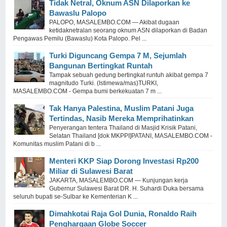
Tidak Netral, Oknum ASN Dilaporkan ke
Bawaslu Palopo
PALOPO, MASALEMBO.COM — Akibat dugaan
ketidaknetralan seorang oknum ASN dilaporkan di Badan
Pengawas Pemilu (Bawaslu) Kota Palopo. Pel ...
Turki Diguncang Gempa 7 M, Sejumlah
Bangunan Bertingkat Runtah
Tampak sebuah gedung bertingkat runtuh akibat gempa 7
magnitudo Turki. (Istimewa/mas)TURKI,
MASALEMBO.COM - Gempa bumi berkekuatan 7 m ...
Tak Hanya Palestina, Muslim Patani Juga
Tertindas, Nasib Mereka Memprihatinkan
Penyerangan tentera Thailand di Masjid Krisik Patani,
Selatan Thailand [dok MKPPI]PATANI, MASALEMBO.COM -
Komunitas muslim Patani di b ...
Menteri KKP Siap Dorong Investasi Rp200
Miliar di Sulawesi Barat
JAKARTA, MASALEMBO.COM — Kunjungan kerja
Gubernur Sulawesi Barat DR. H. Suhardi Duka bersama
seluruh bupati se-Sulbar ke Kementerian K ...
Dimahkotai Raja Gol Dunia, Ronaldo Raih
Penghargaan Globe Soccer