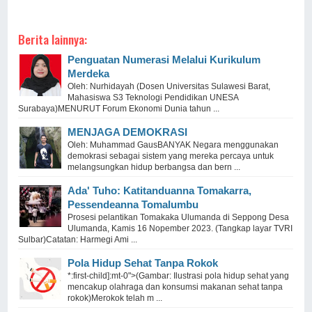
Berita lainnya:
Penguatan Numerasi Melalui Kurikulum
Merdeka
Oleh: Nurhidayah (Dosen Universitas Sulawesi Barat,
Mahasiswa S3 Teknologi Pendidikan UNESA
Surabaya)MENURUT Forum Ekonomi Dunia tahun ...
MENJAGA DEMOKRASI
Oleh: Muhammad GausBANYAK Negara menggunakan
demokrasi sebagai sistem yang mereka percaya untuk
melangsungkan hidup berbangsa dan bern ...
Ada' Tuho: Katitanduanna Tomakarra,
Pessendeanna Tomalumbu
Prosesi pelantikan Tomakaka Ulumanda di Seppong Desa
Ulumanda, Kamis 16 Nopember 2023. (Tangkap layar TVRI
Sulbar)Catatan: Harmegi Ami ...
Pola Hidup Sehat Tanpa Rokok
*:first-child]:mt-0">(Gambar: Ilustrasi pola hidup sehat yang
mencakup olahraga dan konsumsi makanan sehat tanpa
rokok)Merokok telah m ...