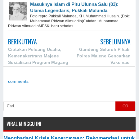
Masuknya Islam di Pitu Ulunna Salu (03):
Ulama Legendaris, Pukkali Malunda
Foto repro Pukkali Malunda, KH. Muhammad Husain. (Dok:
Muhammad Ridwan Alimuddin)Catatan: Muhammad
Ridwan AlimuddinMESKI baru sebatas ...
BERIKUTNYA
SEBELUMNYA
Ciptakan Peluang Usaha,
Gandeng Seluruh Pihak,
Kemenakertrans Majene
Polres Majene Gencarkan
Sosialisasi Program Magang
Vaksinasi
ke Jepang
comments
GO
VIRAL MINGGU INI
Menghadapi Krisis Kepercayaan: Rekomendasi untuk