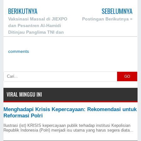
BERIKUTNYA
SEBELUMNYA
Vaksinasi Massal di JIEXPO
Postingan Berikutnya »
dan Pesantren Al-Hamidi
Ditinjau Panglima TNI dan
Kapolri
comments
GO
VIRAL MINGGU INI
Menghadapi Krisis Kepercayaan: Rekomendasi untuk
Reformasi Polri
Ilustrasi (ist) KRISIS kepercayaan publik terhadap institusi Kepolisian
Republik Indonesia (Polri) menjadi isu utama yang harus segera diata...