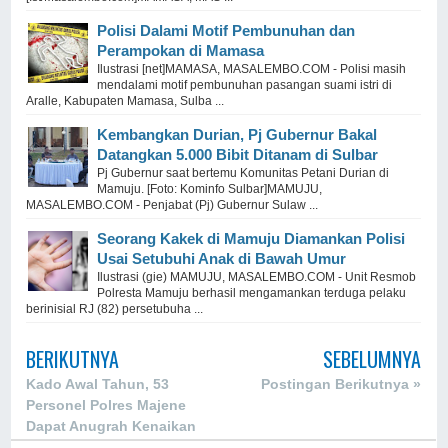
Polisi Dalami Motif Pembunuhan dan
Perampokan di Mamasa
Ilustrasi [net]MAMASA, MASALEMBO.COM - Polisi masih
mendalami motif pembunuhan pasangan suami istri di
Aralle, Kabupaten Mamasa, Sulba ...
Kembangkan Durian, Pj Gubernur Bakal
Datangkan 5.000 Bibit Ditanam di Sulbar
Pj Gubernur saat bertemu Komunitas Petani Durian di
Mamuju. [Foto: Kominfo Sulbar]MAMUJU,
MASALEMBO.COM - Penjabat (Pj) Gubernur Sulaw ...
Seorang Kakek di Mamuju Diamankan Polisi
Usai Setubuhi Anak di Bawah Umur
Ilustrasi (gie) MAMUJU, MASALEMBO.COM - Unit Resmob
Polresta Mamuju berhasil mengamankan terduga pelaku
berinisial RJ (82) persetubuha ...
BERIKUTNYA
SEBELUMNYA
Kado Awal Tahun, 53
Postingan Berikutnya »
Personel Polres Majene
Dapat Anugrah Kenaikan
Pangkat