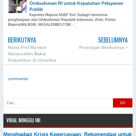
Ombudsman RI untuk Kepatuhan Pelayanan
Publik
Kapolres Majene AKBP Toni Sudagri menerima
penghargaan dari Ombudsman Republik Indonesia. (Foto: Polres
Majene)MAJENE, MASALEMBO.COM - ...
BERIKUTNYA
SEBELUMNYA
Nama Prof Ma'mun
Postingan Berikutnya »
Hasanuddin Bakal
Diabadikan di Unsulbar
comments
GO
VIRAL MINGGU INI
Menghadapi Krisis Kepercayaan: Rekomendasi untuk