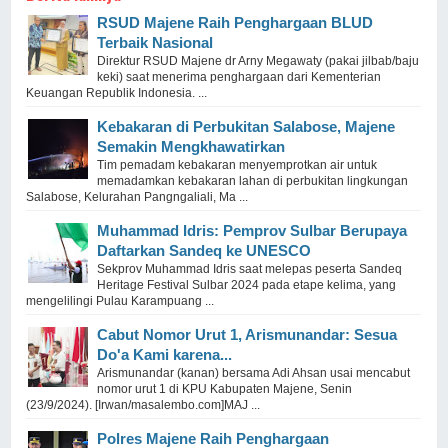
RSUD Majene Raih Penghargaan BLUD
Terbaik Nasional
Direktur RSUD Majene dr Arny Megawaty (pakai jilbab/baju
keki) saat menerima penghargaan dari Kementerian
Keuangan Republik Indonesia. ...
Kebakaran di Perbukitan Salabose, Majene
Semakin Mengkhawatirkan
Tim pemadam kebakaran menyemprotkan air untuk
memadamkan kebakaran lahan di perbukitan lingkungan
Salabose, Kelurahan Pangngaliali, Ma ...
Muhammad Idris: Pemprov Sulbar Berupaya
Daftarkan Sandeq ke UNESCO
Sekprov Muhammad Idris saat melepas peserta Sandeq
Heritage Festival Sulbar 2024 pada etape kelima, yang
mengelilingi Pulau Karampuang ...
Cabut Nomor Urut 1, Arismunandar: Sesua
Do'a Kami karena...
Arismunandar (kanan) bersama Adi Ahsan usai mencabut
nomor urut 1 di KPU Kabupaten Majene, Senin
(23/9/2024). [Irwan/masalembo.com]MAJ ...
Polres Majene Raih Penghargaan