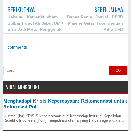
BERIKUTNYA
SEBELUMNYA
Kakanwil Kemenkumham
Bahas Renja, Komisi I DPRD
Sulbar Faisol Ali Sebut UMK
Majene Gelar Raker dengan
Bisa Jadi Motor Penggerak
Mitra OPD
Perekonomian
comments
GO
VIRAL MINGGU INI
Menghadapi Krisis Kepercayaan: Rekomendasi untuk
Reformasi Polri
Ilustrasi (ist) KRISIS kepercayaan publik terhadap institusi Kepolisian
Republik Indonesia (Polri) menjadi isu utama yang harus segera diata...