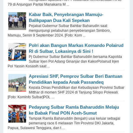
79 di Anjungan Pantai Manakarra M ...
Kabar Baik, Penyebrangan Mamuju-
Balikpapan Dua Kali Sepekan
Pejabat Gubernur Sulbar Bahtiar Baharudin saat
mengunjungi pelabuhan penyeberangan Simboro,
Mamuju, Senin 9 September 2024. [Foto: Kom ...
Polri akan Bangun Markas Komando Polairud
RI di Sulbar, Lokasinya di Sini !
Pj Gubernur Sulbar Bahtiar Baharuddin bersama Kapolda
Sulbar Irjen Pol Adang Ginanjar dan KakorPolairud Irjen
Pol Yassin Kosasih saat ...
Apresiasi SHF, Pemprov Sulbar Beri Bantuan
Pendidikan kepada Anak Passandeq
Kepala Dinas Pendidikan dan Kebudayaan Provinsi Sulbar
Mitthar di momen SHF 2024 di Tanjung Silopo Polewali.
[Foto: Kominfo Sulbar]POL ...
Pedayung Sulbar Ramla Baharuddin Melaju
ke Babak Final PON Aceh-Sumut
Tampak Ramla Baharuddin (tengah) usai keluar sebagai
pemenang race 6 melawan Tim Provinsi DKI Jakarta,
Papua, Sulawesi Tenggara, dan t ...