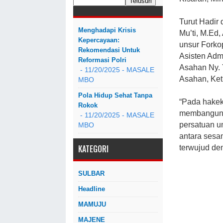
Turut Hadir
Menghadapi Krisis
Mu’ti, M.Ed
Kepercayaan:
unsur Fork
Rekomendasi Untuk
Asisten Adm
Reformasi Polri
Asahan Ny. 
- 11/20/2025
- MASALE
Asahan, Ket
MBO
Pola Hidup Sehat Tanpa
“Pada hakek
Rokok
membangun 
- 11/20/2025
- MASALE
persatuan u
MBO
antara sesa
KATEGORI
terwujud de
SULBAR
Headline
MAMUJU
MAJENE