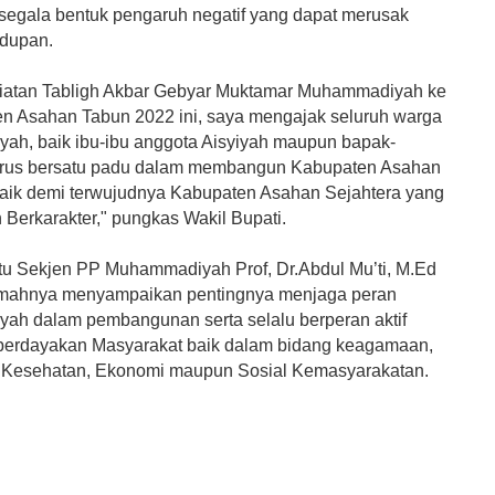
egala bentuk pengaruh negatif yang dapat merusak
idupan.
giatan Tabligh Akbar Gebyar Muktamar Muhammadiyah ke
n Asahan Tabun 2022 ini, saya mengajak seluruh warga
h, baik ibu-ibu anggota Aisyiyah maupun bapak-
erus bersatu padu dalam membangun Kabupaten Asahan
baik demi terwujudnya Kabupaten Asahan Sejahtera yang
 Berkarakter," pungkas Wakil Bupati.
tu Sekjen PP Muhammadiyah Prof, Dr.Abdul Mu’ti, M.Ed
mahnya menyampaikan pentingnya menjaga peran
h dalam pembangunan serta selalu berperan aktif
erdayakan Masyarakat baik dalam bidang keagamaan,
 Kesehatan, Ekonomi maupun Sosial Kemasyarakatan.