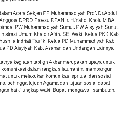
 dalam Acara Sekjen PP Muhammadiyah Prof, Dr.Abdul
, Anggota DPRD Provsu F.PAN Ir. H.Yahdi Khoir, M.BA,
opimda, PW Muhammadiyah Sumut, PW Aisyiyah Sunut,
inistrasi Umum Khaidir Afrin, SE, Wakil Ketua PKK Kab
Yusnila Indriati Taufik, Ketua PD Muhammadiyah Kab.
ua PD Aisyiyah Kab. Asahan dan Undangan Lainnya.
atnya kegiatan tabligh Akbar merupakan upaya untuk
komunikasi dalam rangka silaturrahim, membangun
mat untuk melakukan komunikasi spritual dan sosial
ma, sehingga tujuan Agama dan tujuan sosial dapat
ngan baik” ungkap Wakil Bupati mengawali sambutan.