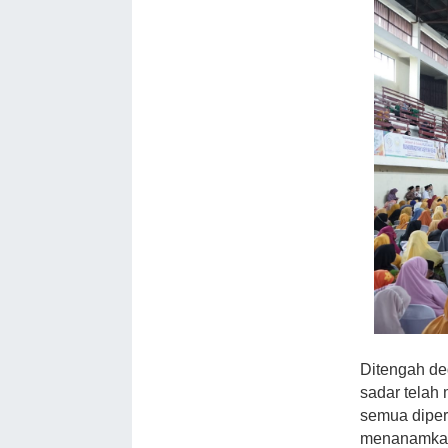
Ditengah deg
sadar telah
semua diper
menanamkan 