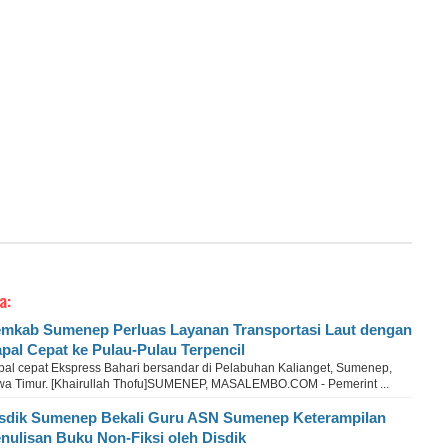
a:
mkab Sumenep Perluas Layanan Transportasi Laut dengan
pal Cepat ke Pulau-Pulau Terpencil
pal cepat Ekspress Bahari bersandar di Pelabuhan Kalianget, Sumenep,
wa Timur. [Khairullah Thofu]SUMENEP, MASALEMBO.COM - Pemerint ...
sdik Sumenep Bekali Guru ASN Sumenep Keterampilan
nulisan Buku Non-Fiksi oleh Disdik