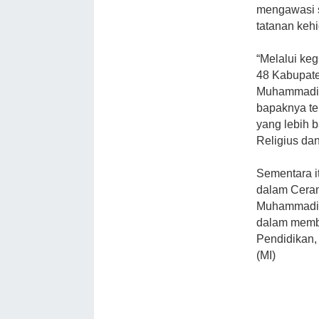
mengawasi s
tatanan keh
“Melalui ke
48 Kabupate
Muhammadiya
bapaknya t
yang lebih 
Religius dan
Sementara i
dalam Cera
Muhammadiya
dalam memb
Pendidikan,
(MI)