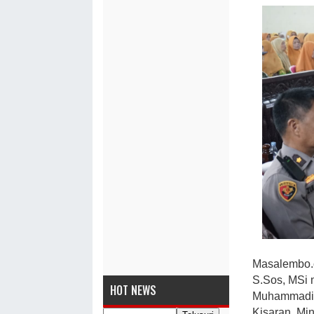
Masalembo.c
S.Sos, MSi 
HOT NEWS
Muhammadiy
Kisaran, Mi