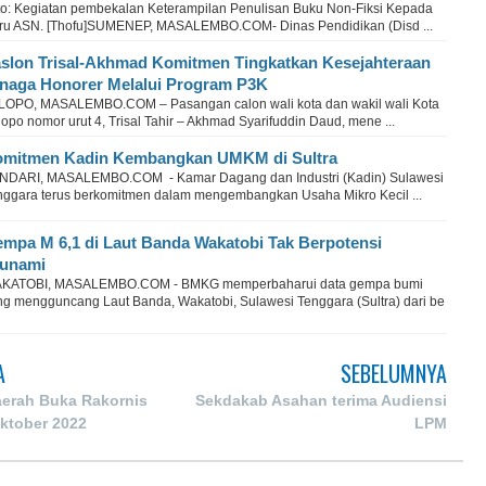
to: Kegiatan pembekalan Keterampilan Penulisan Buku Non-Fiksi Kepada
ru ASN. [Thofu]SUMENEP, MASALEMBO.COM- Dinas Pendidikan (Disd ...
slon Trisal-Akhmad Komitmen Tingkatkan Kesejahteraan
naga Honorer Melalui Program P3K
LOPO, MASALEMBO.COM – Pasangan calon wali kota dan wakil wali Kota
opo nomor urut 4, Trisal Tahir – Akhmad Syarifuddin Daud, mene ...
mitmen Kadin Kembangkan UMKM di Sultra
NDARI, MASALEMBO.COM - Kamar Dagang dan Industri (Kadin) Sulawesi
nggara terus berkomitmen dalam mengembangkan Usaha Mikro Kecil ...
mpa M 6,1 di Laut Banda Wakatobi Tak Berpotensi
unami
KATOBI, MASALEMBO.COM - BMKG memperbaharui data gempa bumi
ng mengguncang Laut Banda, Wakatobi, Sulawesi Tenggara (Sultra) dari be
A
SEBELUMNYA
aerah Buka Rakornis
Sekdakab Asahan terima Audiensi
ktober 2022
LPM