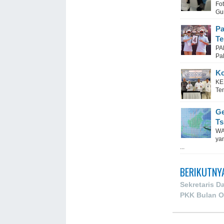
Fo
Gu
Pa
Te
PA
Pal
Ko
KE
Te
Ge
Ts
WA
ya
...
BERIKUTNY
Sekretaris D
PKK Bulan O