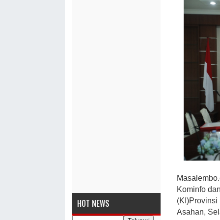
Masalembo.c
Kominfo dan
(KI)Provinsi
HOT NEWS
Asahan, Sel