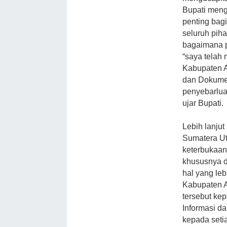
Bupati meng
penting bag
seluruh pih
bagaimana p
“saya telah
Kabupaten A
dan Dokumen
penyebarlua
ujar Bupati.
Lebih lanjut
Sumatera Uta
keterbukaan
khususnya d
hal yang le
Kabupaten A
tersebut ke
Informasi da
kepada seti