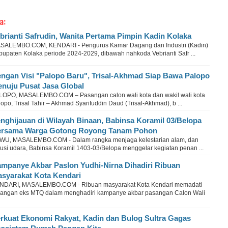
a:
brianti Safrudin, Wanita Pertama Pimpin Kadin Kolaka
SALEMBO.COM, KENDARI - Pengurus Kamar Dagang dan Industri (Kadin)
bupaten Kolaka periode 2024-2029, dibawah nahkoda Vebrianti Safr ...
ngan Visi "Palopo Baru", Trisal-Akhmad Siap Bawa Palopo
nuju Pusat Jasa Global
LOPO, MASALEMBO.COM – Pasangan calon wali kota dan wakil wali kota
opo, Trisal Tahir – Akhmad Syarifuddin Daud (Trisal-Akhmad), b ...
nghijauan di Wilayah Binaan, Babinsa Koramil 03/Belopa
rsama Warga Gotong Royong Tanam Pohon
WU, MASALEMBO.COM - Dalam rangka menjaga kelestarian alam, dan
lusi udara, Babinsa Koramil 1403-03/Belopa menggelar kegiatan penan ...
mpanye Akbar Paslon Yudhi-Nirna Dihadiri Ribuan
syarakat Kota Kendari
NDARI, MASALEMBO.COM - Ribuan masyarakat Kota Kendari memadati
pangan eks MTQ dalam menghadiri kampanye akbar pasangan Calon Wali
rkuat Ekonomi Rakyat, Kadin dan Bulog Sultra Gagas