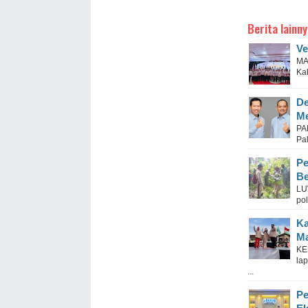
Berita lainny
Ve
MA
Ka
De
Me
PA
Pal
Pe
Be
LU
po
Ka
Ma
KE
la
...
Pe