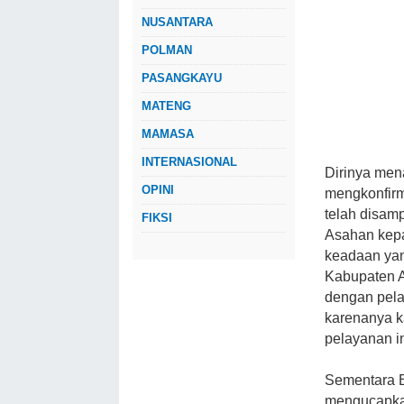
NUSANTARA
POLMAN
PASANGKAYU
MATENG
MAMASA
INTERNASIONAL
Dirinya mena
OPINI
mengkonfirm
telah disam
FIKSI
Asahan kepa
keadaan yan
Kabupaten A
dengan pela
karenanya ka
pelayanan i
Sementara B
mengucapkan