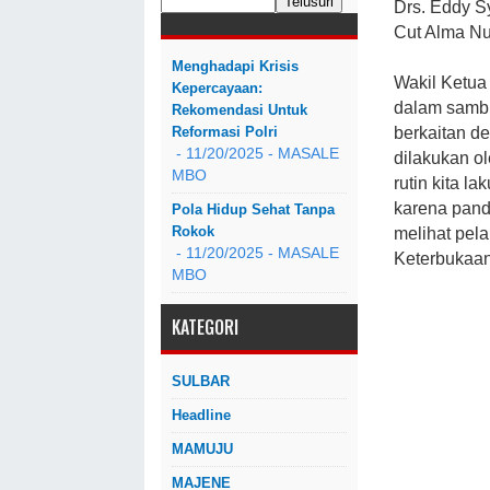
Drs. Eddy S
Cut Alma Nu
Menghadapi Krisis
Wakil Ketua
Kepercayaan:
dalam sambu
Rekomendasi Untuk
berkaitan d
Reformasi Polri
- 11/20/2025
- MASALE
dilakukan ol
MBO
rutin kita 
karena pand
Pola Hidup Sehat Tanpa
Rokok
melihat pe
- 11/20/2025
- MASALE
Keterbukaan 
MBO
KATEGORI
SULBAR
Headline
MAMUJU
MAJENE