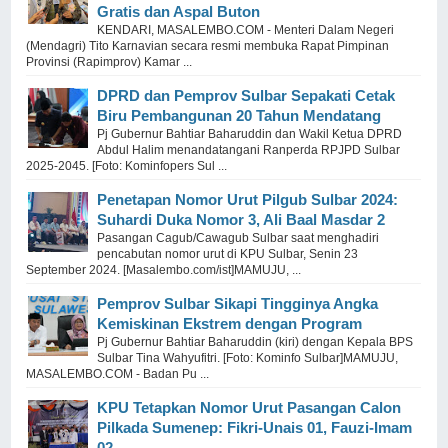
Gratis dan Aspal Buton
KENDARI, MASALEMBO.COM - Menteri Dalam Negeri
(Mendagri) Tito Karnavian secara resmi membuka Rapat Pimpinan
Provinsi (Rapimprov) Kamar ...
DPRD dan Pemprov Sulbar Sepakati Cetak
Biru Pembangunan 20 Tahun Mendatang
Pj Gubernur Bahtiar Baharuddin dan Wakil Ketua DPRD
Abdul Halim menandatangani Ranperda RPJPD Sulbar
2025-2045. [Foto: Kominfopers Sul ...
Penetapan Nomor Urut Pilgub Sulbar 2024:
Suhardi Duka Nomor 3, Ali Baal Masdar 2
Pasangan Cagub/Cawagub Sulbar saat menghadiri
pencabutan nomor urut di KPU Sulbar, Senin 23
September 2024. [Masalembo.com/ist]MAMUJU, ...
Pemprov Sulbar Sikapi Tingginya Angka
Kemiskinan Ekstrem dengan Program
Pj Gubernur Bahtiar Baharuddin (kiri) dengan Kepala BPS
Sulbar Tina Wahyufitri. [Foto: Kominfo Sulbar]MAMUJU,
MASALEMBO.COM - Badan Pu ...
KPU Tetapkan Nomor Urut Pasangan Calon
Pilkada Sumenep: Fikri-Unais 01, Fauzi-Imam
02