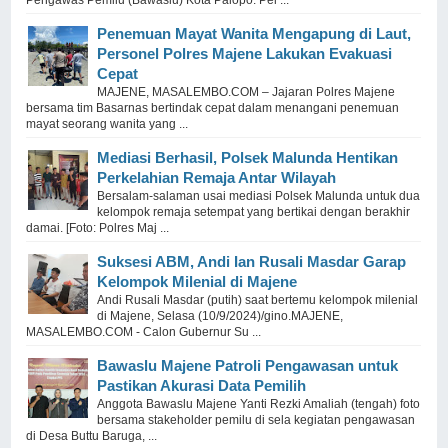
Pengawas Pemilu (Bawaslu) Kota Palopo. Pel ...
Penemuan Mayat Wanita Mengapung di Laut,
Personel Polres Majene Lakukan Evakuasi
Cepat
MAJENE, MASALEMBO.COM – Jajaran Polres Majene
bersama tim Basarnas bertindak cepat dalam menangani penemuan
mayat seorang wanita yang ...
Mediasi Berhasil, Polsek Malunda Hentikan
Perkelahian Remaja Antar Wilayah
Bersalam-salaman usai mediasi Polsek Malunda untuk dua
kelompok remaja setempat yang bertikai dengan berakhir
damai. [Foto: Polres Maj ...
Suksesi ABM, Andi Ian Rusali Masdar Garap
Kelompok Milenial di Majene
Andi Rusali Masdar (putih) saat bertemu kelompok milenial
di Majene, Selasa (10/9/2024)/gino.MAJENE,
MASALEMBO.COM - Calon Gubernur Su ...
Bawaslu Majene Patroli Pengawasan untuk
Pastikan Akurasi Data Pemilih
Anggota Bawaslu Majene Yanti Rezki Amaliah (tengah) foto
bersama stakeholder pemilu di sela kegiatan pengawasan
di Desa Buttu Baruga, ...