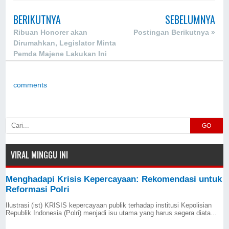
BERIKUTNYA
SEBELUMNYA
Ribuan Honorer akan
Postingan Berikutnya »
Dirumahkan, Legislator Minta
Pemda Majene Lakukan Ini
comments
GO
VIRAL MINGGU INI
Menghadapi Krisis Kepercayaan: Rekomendasi untuk
Reformasi Polri
Ilustrasi (ist) KRISIS kepercayaan publik terhadap institusi Kepolisian
Republik Indonesia (Polri) menjadi isu utama yang harus segera diata...