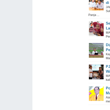
di
JA
Su
Panja ...
Se
La
MA
Pem
Di
Pe
Ke
Ma
PJ
Wa
MA
kab
Po
Ma
As
me