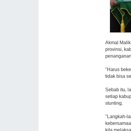
Akmal Malik
provinsi, k
penanganan 
"Harus beker
tidak bisa se
Sebab itu, 
setiap kabu
stunting.
"Langkah-la
kebersamaan
kita melaks