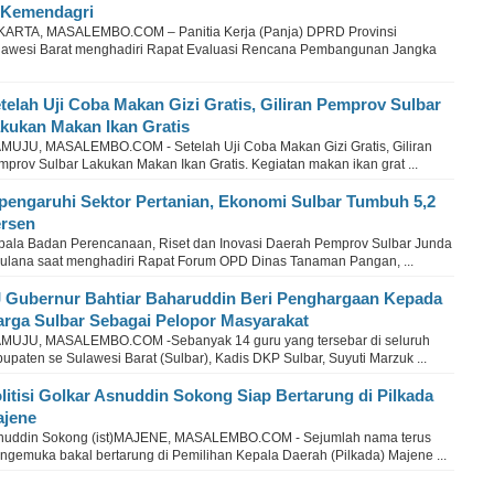
 Kemendagri
KARTA, MASALEMBO.COM – Panitia Kerja (Panja) DPRD Provinsi
lawesi Barat menghadiri Rapat Evaluasi Rencana Pembangunan Jangka
telah Uji Coba Makan Gizi Gratis, Giliran Pemprov Sulbar
kukan Makan Ikan Gratis
MUJU, MASALEMBO.COM - Setelah Uji Coba Makan Gizi Gratis, Giliran
prov Sulbar Lakukan Makan Ikan Gratis. Kegiatan makan ikan grat ...
pengaruhi Sektor Pertanian, Ekonomi Sulbar Tumbuh 5,2
rsen
pala Badan Perencanaan, Riset dan Inovasi Daerah Pemprov Sulbar Junda
ulana saat menghadiri Rapat Forum OPD Dinas Tanaman Pangan, ...
 Gubernur Bahtiar Baharuddin Beri Penghargaan Kepada
rga Sulbar Sebagai Pelopor Masyarakat
MUJU, MASALEMBO.COM -Sebanyak 14 guru yang tersebar di seluruh
upaten se Sulawesi Barat (Sulbar), Kadis DKP Sulbar, Suyuti Marzuk ...
litisi Golkar Asnuddin Sokong Siap Bertarung di Pilkada
jene
nuddin Sokong (ist)MAJENE, MASALEMBO.COM - Sejumlah nama terus
ngemuka bakal bertarung di Pemilihan Kepala Daerah (Pilkada) Majene ...