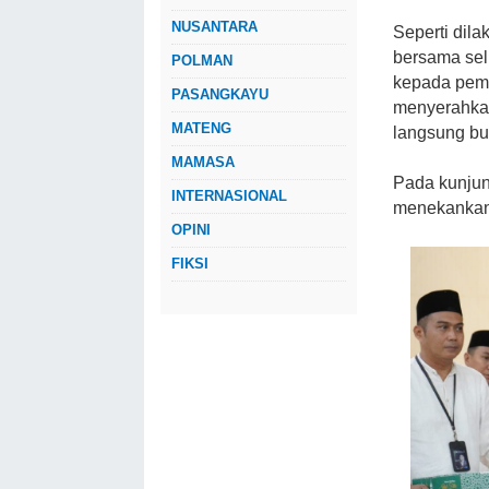
NUSANTARA
Seperti dila
bersama se
POLMAN
kepada peme
PASANGKAYU
menyerahkan
MATENG
langsung bu
MAMASA
Pada kunjun
INTERNASIONAL
menekankan 
OPINI
FIKSI