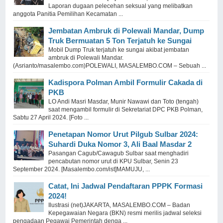
Laporan dugaan pelecehan seksual yang melibatkan
anggota Panitia Pemilihan Kecamatan ...
Jembatan Ambruk di Polewali Mandar, Dump
Truk Bermuatan 5 Ton Terjatuh ke Sungai
Mobil Dump Truk terjatuh ke sungai akibat jembatan
ambruk di Polewali Mandar.
(Asrianto/masalembo.com)POLEWALI, MASALEMBO.COM – Sebuah ...
Kadispora Polman Ambil Formulir Cakada di
PKB
LO Andi Masri Masdar, Munir Nawawi dan Toto (tengah)
saat mengambil formulir di Sekretariat DPC PKB Polman,
Sabtu 27 April 2024. [Foto ...
Penetapan Nomor Urut Pilgub Sulbar 2024:
Suhardi Duka Nomor 3, Ali Baal Masdar 2
Pasangan Cagub/Cawagub Sulbar saat menghadiri
pencabutan nomor urut di KPU Sulbar, Senin 23
September 2024. [Masalembo.com/ist]MAMUJU, ...
Catat, Ini Jadwal Pendaftaran PPPK Formasi
2024!
Ilustrasi (net)JAKARTA, MASALEMBO.COM – Badan
Kepegawaian Negara (BKN) resmi merilis jadwal seleksi
pengadaan Pegawai Pemerintah denga ...