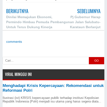
BERIKUTNYA
SEBELUMNYA
Dinilai Memajukan Ekonomi,
Pj Gubernur Harap
Permindo Himbau Pemuda
Pembangunan Jalan Salubatu-
Untuk Terus Dukung Kinerja
Karataun Berlanjut
Kadin Sultra
comments
GO
VIRAL MINGGU INI
Menghadapi Krisis Kepercayaan: Rekomendasi untuk
Reformasi Polri
Ilustrasi (ist) KRISIS kepercayaan publik terhadap institusi Kepolisian
Republik Indonesia (Polri) menjadi isu utama yang harus segera diata...